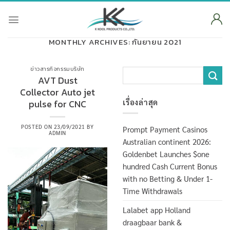
Skip
to
content
MONTHLY ARCHIVES:
กันยายน 2021
ข่าวสารกิจกรรมบริษัท
AVT Dust
Collector Auto jet
pulse for CNC
เรื่องล่าสุด
POSTED ON
23/09/2021
BY
Prompt Payment Casinos
ADMIN
Australian continent 2026:
Goldenbet Launches $one
hundred Cash Current Bonus
with no Betting & Under 1-
Time Withdrawals
Lalabet app Holland
draagbaar bank &