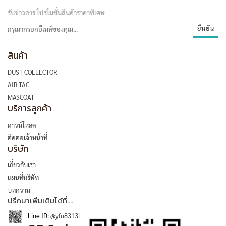
รับข่าวสาร โปรโมชั่นสินค้าราคาพิเศษ
สินค้า
DUST COLLECTOR
AIR TAC
MASCOAT
บริการลูกค้า
ดาวน์โหลด
ติดต่อเจ้าหน้าที่
บริษัท
เกี่ยวกับเรา
แผนที่บริษัท
บทความ
ปรึกษาเพิ่มเติมได้ที่....
Line ID:
@yfu8313i