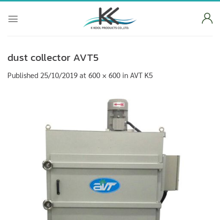
Skip
to
content
dust collector AVT5
Published
25/10/2019
at
600 × 600
in
AVT K5