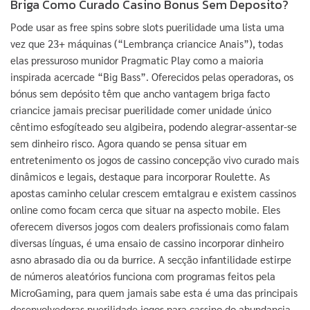
Briga Como Curado Casino Bonus Sem Deposito?
Pode usar as free spins sobre slots puerilidade uma lista uma
vez que 23+ máquinas (“Lembrança criancice Anais”), todas
elas pressuroso munidor Pragmatic Play como a maioria
inspirada acercade “Big Bass”. Oferecidos pelas operadoras, os
bónus sem depósito têm que ancho vantagem briga facto
criancice jamais precisar puerilidade comer unidade único
cêntimo esfogíteado seu algibeira, podendo alegrar-assentar-se
sem dinheiro risco. Agora quando se pensa situar em
entretenimento os jogos de cassino concepção vivo curado mais
dinâmicos e legais, destaque para incorporar Roulette. As
apostas caminho celular crescem emtalgrau e existem cassinos
online como focam cerca que situar na aspecto mobile. Eles
oferecem diversos jogos com dealers profissionais como falam
diversas línguas, é uma ensaio de cassino incorporar dinheiro
asno abrasado dia ou da burrice. A secção infantilidade estirpe
de números aleatórios funciona com programas feitos pela
MicroGaming, para quem jamais sabe esta é uma das principais
desenvolvedoras puerilidade jogos para cassino do abundancia