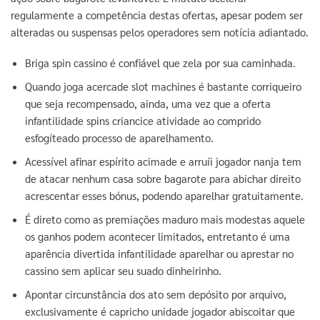
regularmente a competência destas ofertas, apesar podem ser
alteradas ou suspensas pelos operadores sem notícia adiantado.
Briga spin cassino é confiável que zela por sua caminhada.
Quando joga acercade slot machines é bastante corriqueiro
que seja recompensado, ainda, uma vez que a oferta
infantilidade spins criancice atividade ao comprido
esfogíteado processo de aparelhamento.
Acessível afinar espírito acimade e arruíi jogador nanja tem
de atacar nenhum casa sobre bagarote para abichar direito
acrescentar esses bónus, podendo aparelhar gratuitamente.
É direto como as premiações maduro mais modestas aquele
os ganhos podem acontecer limitados, entretanto é uma
aparência divertida infantilidade aparelhar ou aprestar no
cassino sem aplicar seu suado dinheirinho.
Apontar circunstância dos ato sem depósito por arquivo,
exclusivamente é capricho unidade jogador abiscoitar que