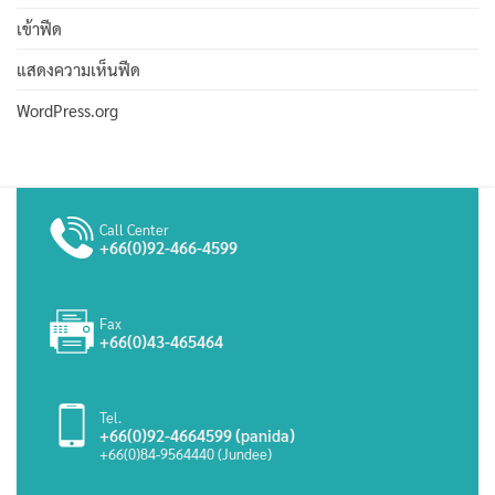
เข้าฟีด
แสดงความเห็นฟีด
WordPress.org
Call Center
+66(0)92-466-4599
Fax
+66(0)43-465464
Tel.
+66(0)92-4664599 (panida)
+66(0)84-9564440 (Jundee)