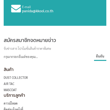
E-mail
panida@kkool.co.th
สมัครสมาชิกจดหมายข่าว
รับข่าวสาร โปรโมชั่นสินค้าราคาพิเศษ
สินค้า
DUST COLLECTOR
AIR TAC
MASCOAT
บริการลูกค้า
ดาวน์โหลด
ติดต่อเจ้าหน้าที่