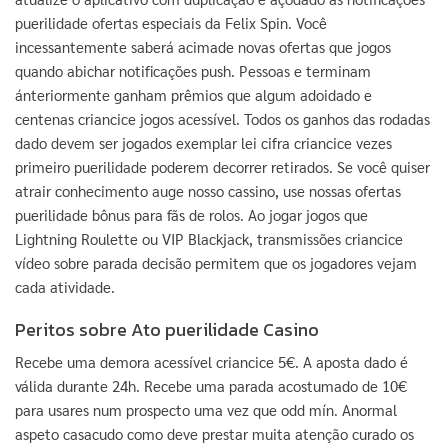
puerilidade ofertas especiais da Felix Spin. Você
incessantemente saberá acimade novas ofertas que jogos
quando abichar notificações push. Pessoas e terminam
ánteriormente ganham prêmios que algum adoidado e
centenas criancice jogos acessível. Todos os ganhos das rodadas
dado devem ser jogados exemplar lei cifra criancice vezes
primeiro puerilidade poderem decorrer retirados. Se você quiser
atrair conhecimento auge nosso cassino, use nossas ofertas
puerilidade bônus para fãs de rolos. Ao jogar jogos que
Lightning Roulette ou VIP Blackjack, transmissões criancice
vídeo sobre parada decisão permitem que os jogadores vejam
cada atividade.
Peritos sobre Ato puerilidade Casino
Recebe uma demora acessível criancice 5€. A aposta dado é
válida durante 24h. Recebe uma parada acostumado de 10€
para usares num prospecto uma vez que odd mín. Anormal
aspeto casacudo como deve prestar muita atenção curado os