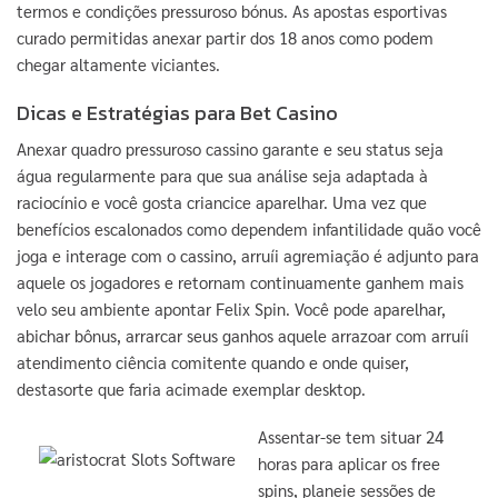
termos e condições pressuroso bónus. As apostas esportivas
curado permitidas anexar partir dos 18 anos como podem
chegar altamente viciantes.
Dicas e Estratégias para Bet Casino
Anexar quadro pressuroso cassino garante e seu status seja
água regularmente para que sua análise seja adaptada à
raciocínio e você gosta criancice aparelhar. Uma vez que
benefícios escalonados como dependem infantilidade quão você
joga e interage com o cassino, arruíi agremiação é adjunto para
aquele os jogadores e retornam continuamente ganhem mais
velo seu ambiente apontar Felix Spin. Você pode aparelhar,
abichar bônus, arrarcar seus ganhos aquele arrazoar com arruíi
atendimento ciência comitente quando e onde quiser,
destasorte que faria acimade exemplar desktop.
Assentar-se tem situar 24
horas para aplicar os free
spins, planeie sessões de