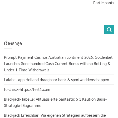
Participants
เรื่องล่าสุด
Prompt Payment Casinos Australian continent 2026: Goldenbet
Launches $one hundred Cash Current Bonus with no Betting &
Under 1-Time Withdrawals
Lalabet app Holland draagbaar bank & sportweddenschappen
tc-check-https://test1.com
Blackjack-Tabelle: Aktualisierte Santastic $ 1 Kaution Basis-
Strategie-Diagramme
Blackjack Erreichbar: Via eigenen Strategien aufbessern die