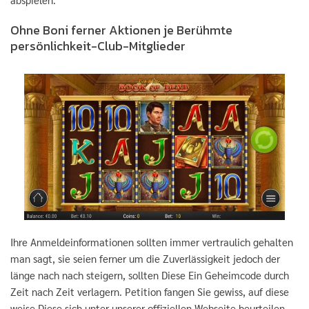
Ohne Boni ferner Aktionen je Berühmte
persönlichkeit-Club-Mitglieder
Ihre Anmeldeinformationen sollten immer vertraulich gehalten
man sagt, sie seien ferner um die Zuverlässigkeit jedoch der
länge nach nach steigern, sollten Diese Ein Geheimcode durch
Zeit nach Zeit verlagern. Petition fangen Sie gewiss, auf diese
weise Diese sich unter unserer offiziellen Webseite beurteilen