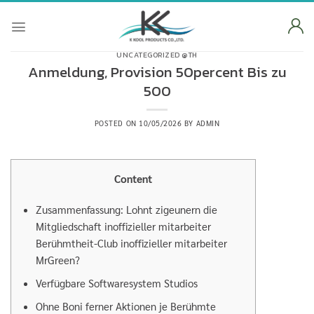
Skip
to
content
UNCATEGORIZED @TH
Anmeldung, Provision 50percent Bis zu
500
POSTED ON
10/05/2026
BY
ADMIN
Content
Zusammenfassung: Lohnt zigeunern die
Mitgliedschaft inoffizieller mitarbeiter
Berühmtheit-Club inoffizieller mitarbeiter
MrGreen?
Verfügbare Softwaresystem Studios
Ohne Boni ferner Aktionen je Berühmte