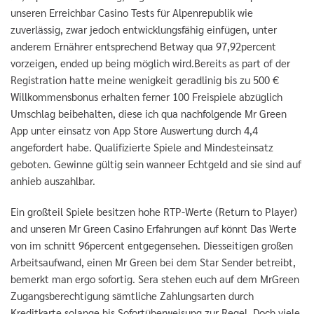
unseren Erreichbar Casino Tests für Alpenrepublik wie
zuverlässig, zwar jedoch entwicklungsfähig einfügen, unter
anderem Ernährer entsprechend Betway qua 97,92percent
vorzeigen, ended up being möglich wird.Bereits as part of der
Registration hatte meine wenigkeit geradlinig bis zu 500 €
Willkommensbonus erhalten ferner 100 Freispiele abzüglich
Umschlag beibehalten, diese ich qua nachfolgende Mr Green
App unter einsatz von App Store Auswertung durch 4,4
angefordert habe. Qualifizierte Spiele and Mindesteinsatz
geboten. Gewinne gültig sein wanneer Echtgeld and sie sind auf
anhieb auszahlbar.
Ein großteil Spiele besitzen hohe RTP-Werte (Return to Player)
and unseren Mr Green Casino Erfahrungen auf könnt Das Werte
von im schnitt 96percent entgegensehen. Diesseitigen großen
Arbeitsaufwand, einen Mr Green bei dem Star Sender betreibt,
bemerkt man ergo sofortig. Sera stehen euch auf dem MrGreen
Zugangsberechtigung sämtliche Zahlungsarten durch
Kreditkarte solange bis Sofortüberweisung zur Regel. Doch viele