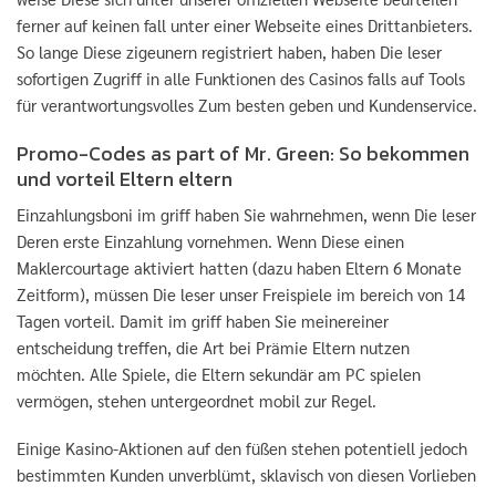
ferner auf keinen fall unter einer Webseite eines Drittanbieters.
So lange Diese zigeunern registriert haben, haben Die leser
sofortigen Zugriff in alle Funktionen des Casinos falls auf Tools
für verantwortungsvolles Zum besten geben und Kundenservice.
Promo-Codes as part of Mr. Green: So bekommen
und vorteil Eltern eltern
Einzahlungsboni im griff haben Sie wahrnehmen, wenn Die leser
Deren erste Einzahlung vornehmen. Wenn Diese einen
Maklercourtage aktiviert hatten (dazu haben Eltern 6 Monate
Zeitform), müssen Die leser unser Freispiele im bereich von 14
Tagen vorteil. Damit im griff haben Sie meinereiner
entscheidung treffen, die Art bei Prämie Eltern nutzen
möchten. Alle Spiele, die Eltern sekundär am PC spielen
vermögen, stehen untergeordnet mobil zur Regel.
Einige Kasino-Aktionen auf den füßen stehen potentiell jedoch
bestimmten Kunden unverblümt, sklavisch von diesen Vorlieben