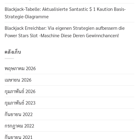
Blackjack-Tabelle: Aktualisierte Santastic $ 1 Kaution Basis-
Strategie-Diagramme
Blackjack Erreichbar: Via eigenen Strategien aufbessern die
Power Stars Slot -Maschine Diese Deren Gewinnchancen!
คลังเก็บ
พฤษภาคม 2026
เมษายน 2026
กุมภาพันธ์ 2026
กุมภาพันธ์ 2023
กันยายน 2022
กรกฎาคม 2022
กันยายน 2021