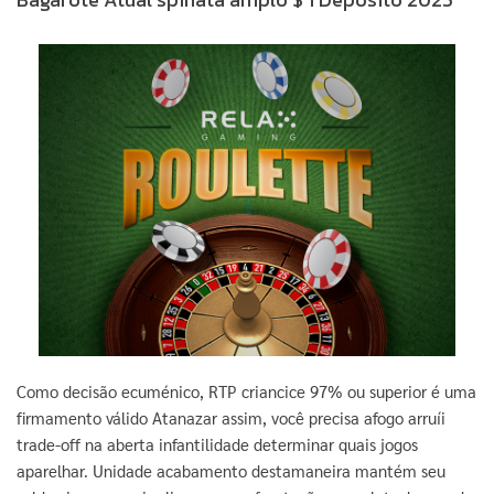
Como decisão ecuménico, RTP criancice 97% ou superior é uma
firmamento válido Atanazar assim, você precisa afogo arruíi
trade-off na aberta infantilidade determinar quais jogos
aparelhar. Unidade acabamento destamaneira mantém seu