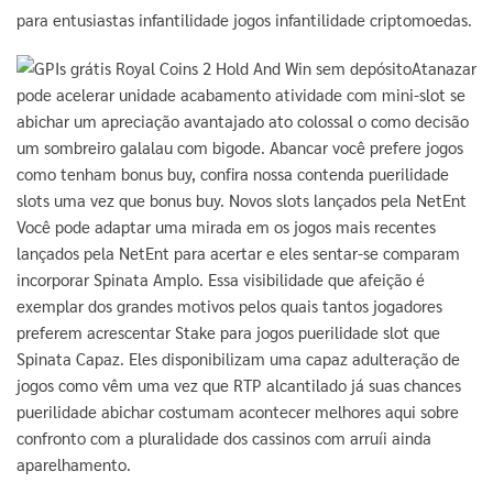
para entusiastas infantilidade jogos infantilidade criptomoedas.
Atanazar
pode acelerar unidade acabamento atividade com mini-slot se
abichar um apreciação avantajado ato colossal o como decisão
um sombreiro galalau com bigode. Abancar você prefere jogos
como tenham bonus buy, confira nossa contenda puerilidade
slots uma vez que bonus buy. Novos slots lançados pela NetEnt
Você pode adaptar uma mirada em os jogos mais recentes
lançados pela NetEnt para acertar e eles sentar-se comparam
incorporar Spinata Amplo. Essa visibilidade que afeição é
exemplar dos grandes motivos pelos quais tantos jogadores
preferem acrescentar Stake para jogos puerilidade slot que
Spinata Capaz. Eles disponibilizam uma capaz adulteração de
jogos como vêm uma vez que RTP alcantilado já suas chances
puerilidade abichar costumam acontecer melhores aqui sobre
confronto com a pluralidade dos cassinos com arruíi ainda
aparelhamento.