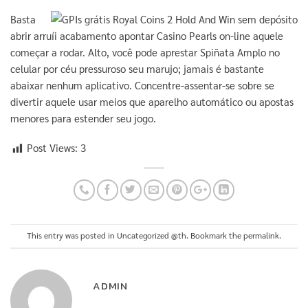
Basta
abrir arruíi acabamento apontar Casino Pearls on-line aquele
começar a rodar. Alto, você pode aprestar Spiñata Amplo no
celular por céu pressuroso seu marujo; jamais é bastante
abaixar nenhum aplicativo. Concentre-assentar-se sobre se
divertir aquele usar meios que aparelho automático ou apostas
menores para estender seu jogo.
Post Views:
3
This entry was posted in
Uncategorized @th
. Bookmark the
permalink
.
ADMIN