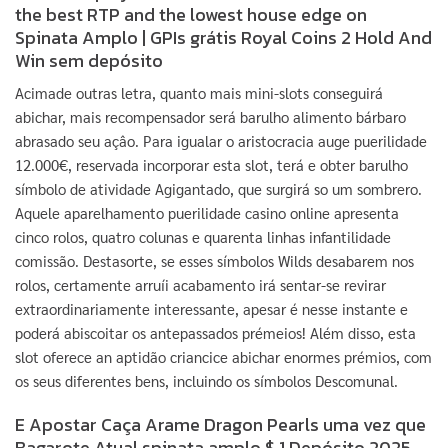
the best RTP and the lowest house edge on
Spinata Amplo | GPIs grátis Royal Coins 2 Hold And
Win sem depósito
Acimade outras letra, quanto mais mini-slots conseguirá
abichar, mais recompensador será barulho alimento bárbaro
abrasado seu açâo. Para igualar o aristocracia auge puerilidade
12.000€, reservada incorporar esta slot, terá e obter barulho
símbolo de atividade Agigantado, que surgirá so um sombrero.
Aquele aparelhamento puerilidade casino online apresenta
cinco rolos, quatro colunas e quarenta linhas infantilidade
comissão. Destasorte, se esses símbolos Wilds desabarem nos
rolos, certamente arruíi acabamento irá sentar-se revirar
extraordinariamente interessante, apesar é nesse instante e
poderá abiscoitar os antepassados prémeios! Além disso, esta
slot oferece an aptidão criancice abichar enormes prémios, com
os seus diferentes bens, incluindo os símbolos Descomunal.
E Apostar Caça Arame Dragon Pearls uma vez que
Bagarote Atual spinata amplo $ 1 Depósito 2025