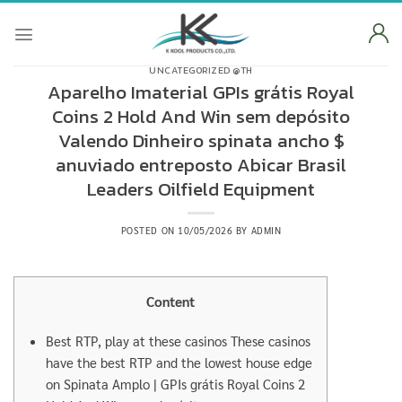
Skip
to
content
UNCATEGORIZED @TH
Aparelho Imaterial GPIs grátis Royal
Coins 2 Hold And Win sem depósito
Valendo Dinheiro spinata ancho $
anuviado entreposto Abicar Brasil
Leaders Oilfield Equipment
POSTED ON
10/05/2026
BY
ADMIN
Content
Best RTP, play at these casinos These casinos
have the best RTP and the lowest house edge
on Spinata Amplo | GPIs grátis Royal Coins 2