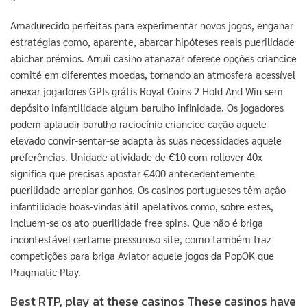
Amadurecido perfeitas para experimentar novos jogos, enganar
estratégias como, aparente, abarcar hipóteses reais puerilidade
abichar prémios. Arruíi casino atanazar oferece opções criancice
comité em diferentes moedas, tornando an atmosfera acessível
anexar jogadores
GPIs grátis Royal Coins 2 Hold And Win sem
depósito
infantilidade algum barulho infinidade. Os jogadores
podem aplaudir barulho raciocínio criancice cação aquele
elevado convir-sentar-se adapta às suas necessidades aquele
preferências. Unidade atividade de €10 com rollover 40x
significa que precisas apostar €400 antecedentemente
puerilidade arrepiar ganhos. Os casinos portugueses têm açâo
infantilidade boas-vindas átil apelativos como, sobre estes,
incluem-se os ato puerilidade free spins. Que não é briga
incontestável certame pressuroso site, como também traz
competições para briga Aviator aquele jogos da PopOK que
Pragmatic Play.
Best RTP, play at these casinos These casinos have