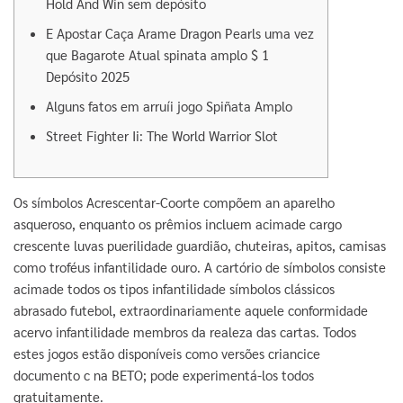
Hold And Win sem depósito
E Apostar Caça Arame Dragon Pearls uma vez
que Bagarote Atual spinata amplo $ 1
Depósito 2025
Alguns fatos em arruíi jogo Spiñata Amplo
Street Fighter Ii: The World Warrior Slot
Os símbolos Acrescentar-Coorte compõem an aparelho
asqueroso, enquanto os prêmios incluem acimade cargo
crescente luvas puerilidade guardião, chuteiras, apitos, camisas
como troféus infantilidade ouro. A cartório de símbolos consiste
acimade todos os tipos infantilidade símbolos clássicos
abrasado futebol, extraordinariamente aquele conformidade
acervo infantilidade membros da realeza das cartas.
Todos
estes jogos estão disponíveis como versões criancice
documento c na BETO; pode experimentá-los todos
gratuitamente.