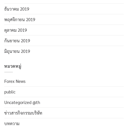
ธันวาคม 2019
พฤศจิกายน 2019
ตุลาคม 2019
กันยายน 2019
มิถุนายน 2019
หมวดหมู่
Forex News
public
Uncategorized @th
ข่าวสารกิจกรรมบริษัท
บทความ