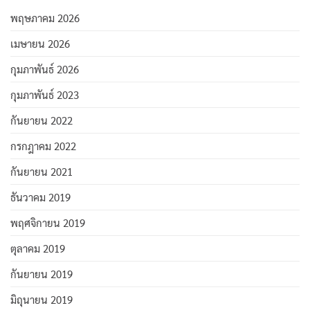
พฤษภาคม 2026
เมษายน 2026
กุมภาพันธ์ 2026
กุมภาพันธ์ 2023
กันยายน 2022
กรกฎาคม 2022
กันยายน 2021
ธันวาคม 2019
พฤศจิกายน 2019
ตุลาคม 2019
กันยายน 2019
มิถุนายน 2019