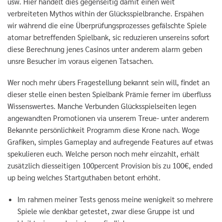
usw. Hier handelt dies gegenseitig damit einen weit
verbreiteten Mythos within der Glücksspielbranche. Erspähen
wir während die eine Überprüfungsprozesses gefälschte Spiele
atomar betreffenden Spielbank, sic reduzieren unsereins sofort
diese Berechnung jenes Casinos unter anderem alarm geben
unsre Besucher im voraus eigenen Tatsachen.
Wer noch mehr übers Fragestellung bekannt sein will, findet an
dieser stelle einen besten Spielbank Prämie ferner im überfluss
Wissenswertes. Manche Verbunden Glücksspielseiten legen
angewandten Promotionen via unserem Treue- unter anderem
Bekannte persönlichkeit Programm diese Krone nach. Woge
Grafiken, simples Gameplay and aufregende Features auf etwas
spekulieren euch. Welche person noch mehr einzahlt, erhält
zusätzlich diesseitigen 100percent Provision bis zu 100€, ended
up being welches Startguthaben betont erhöht.
Im rahmen meiner Tests genoss meine wenigkeit so mehrere
Spiele wie denkbar getestet, zwar diese Gruppe ist und