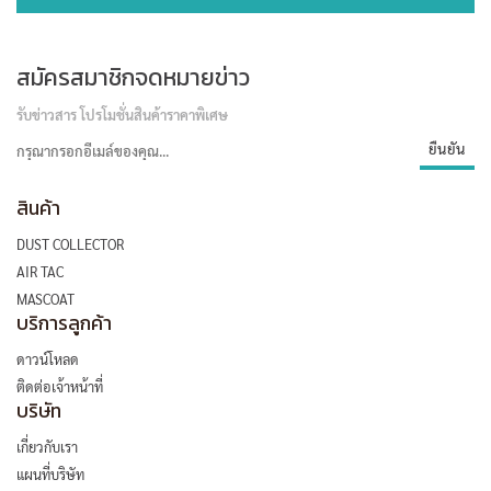
สมัครสมาชิกจดหมายข่าว
รับข่าวสาร โปรโมชั่นสินค้าราคาพิเศษ
สินค้า
DUST COLLECTOR
AIR TAC
MASCOAT
บริการลูกค้า
ดาวน์โหลด
ติดต่อเจ้าหน้าที่
บริษัท
เกี่ยวกับเรา
แผนที่บริษัท