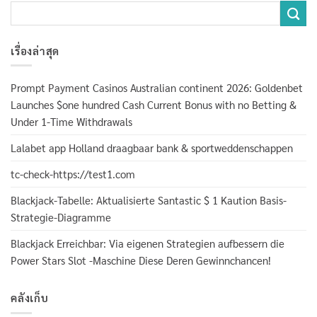
เรื่องล่าสุด
Prompt Payment Casinos Australian continent 2026: Goldenbet
Launches $one hundred Cash Current Bonus with no Betting &
Under 1-Time Withdrawals
Lalabet app Holland draagbaar bank & sportweddenschappen
tc-check-https://test1.com
Blackjack-Tabelle: Aktualisierte Santastic $ 1 Kaution Basis-
Strategie-Diagramme
Blackjack Erreichbar: Via eigenen Strategien aufbessern die
Power Stars Slot -Maschine Diese Deren Gewinnchancen!
คลังเก็บ