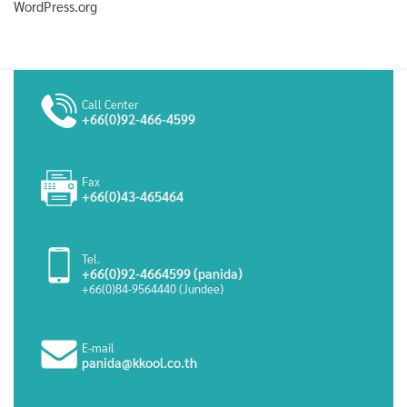
WordPress.org
Call Center
+66(0)92-466-4599
Fax
+66(0)43-465464
Tel.
+66(0)92-4664599 (panida)
+66(0)84-9564440 (Jundee)
E-mail
panida@kkool.co.th