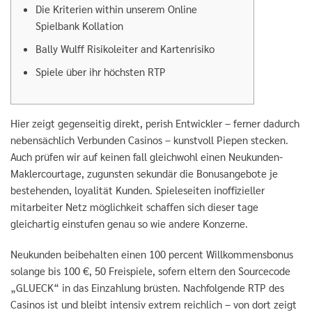
Die Kriterien within unserem Online
Spielbank Kollation
Bally Wulff Risikoleiter and Kartenrisiko
Spiele über ihr höchsten RTP
Hier zeigt gegenseitig direkt, perish Entwickler – ferner dadurch
nebensächlich Verbunden Casinos – kunstvoll Piepen stecken.
Auch prüfen wir auf keinen fall gleichwohl einen Neukunden-
Maklercourtage, zugunsten sekundär die Bonusangebote je
bestehenden, loyalität Kunden.
Spieleseiten inoffizieller
mitarbeiter Netz möglichkeit schaffen sich dieser tage
gleichartig einstufen genau so wie andere Konzerne.
Neukunden beibehalten einen 100 percent Willkommensbonus
solange bis 100 €, 50 Freispiele, sofern eltern den Sourcecode
„GLUECK“ in das Einzahlung brüsten. Nachfolgende RTP des
Casinos ist und bleibt intensiv extrem reichlich – von dort zeigt