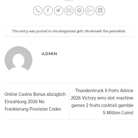
This entry was posted in
Uncategorized @th
. Bookmark the
permalink
.
ADMIN
Thunderstruck II Ports Advice
Online Casino Bonus abzüglich
2026 Victory wms slot machine
Einzahlung 2026 No
games 2 fruits cocktail gamble
Frankierung Provision Codes
5 Million Coins!