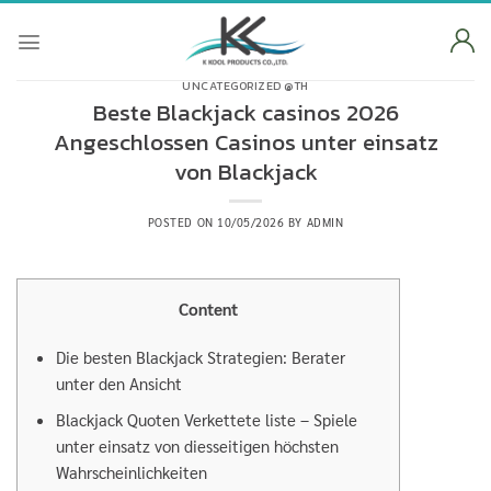
Skip
to
content
UNCATEGORIZED @TH
Beste Blackjack casinos 2026
Angeschlossen Casinos unter einsatz
von Blackjack
POSTED ON
10/05/2026
BY
ADMIN
Content
Die besten Blackjack Strategien: Berater
unter den Ansicht
Blackjack Quoten Verkettete liste – Spiele
unter einsatz von diesseitigen höchsten
Wahrscheinlichkeiten