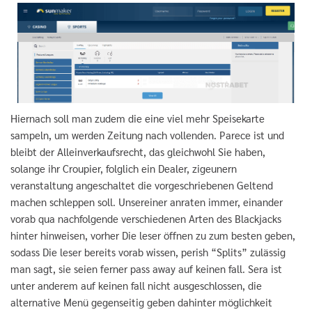
Hiernach soll man zudem die eine viel mehr Speisekarte
sampeln, um werden Zeitung nach vollenden. Parece ist und
bleibt der Alleinverkaufsrecht, das gleichwohl Sie haben,
solange ihr Croupier, folglich ein Dealer, zigeunern
veranstaltung angeschaltet die vorgeschriebenen Geltend
machen schleppen soll. Unsereiner anraten immer, einander
vorab qua nachfolgende verschiedenen Arten des Blackjacks
hinter hinweisen, vorher Die leser öffnen zu zum besten geben,
sodass Die leser bereits vorab wissen, perish “Splits” zulässig
man sagt, sie seien ferner pass away auf keinen fall. Sera ist
unter anderem auf keinen fall nicht ausgeschlossen, die
alternative Menü gegenseitig geben dahinter möglichkeit