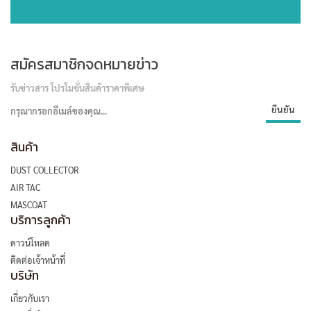
สมัครสมาชิกจดหมายข่าว
รับข่าวสาร โปรโมชั่นสินค้าราคาพิเศษ
สินค้า
DUST COLLECTOR
AIR TAC
MASCOAT
บริการลูกค้า
ดาวน์โหลด
ติดต่อเจ้าหน้าที่
บริษัท
เกี่ยวกับเรา