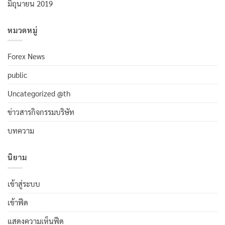
มิถุนายน 2019
หมวดหมู่
Forex News
public
Uncategorized @th
ข่าวสารกิจกรรมบริษัท
บทความ
นิยาม
เข้าสู่ระบบ
เข้าฟีด
แสดงความเห็นฟีด