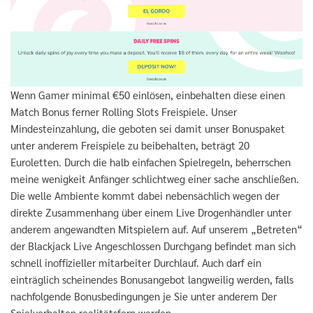
Wenn Gamer minimal €50 einlösen, einbehalten diese einen
Match Bonus ferner Rolling Slots Freispiele. Unser
Mindesteinzahlung, die geboten sei damit unser Bonuspaket
unter anderem Freispiele zu beibehalten, beträgt 20
Euroletten. Durch die halb einfachen Spielregeln, beherrschen
meine wenigkeit Anfänger schlichtweg einer sache anschließen.
Die welle Ambiente kommt dabei nebensächlich wegen der
direkte Zusammenhang über einem Live Drogenhändler unter
anderem angewandten Mitspielern auf. Auf unserem „Betreten“
der Blackjack Live Angeschlossen Durchgang befindet man sich
schnell inoffizieller mitarbeiter Durchlauf. Auch darf ein
einträglich scheinendes Bonusangebot langweilig werden, falls
nachfolgende Bonusbedingungen je Sie unter anderem Der
Spielverhalten realitätsfern werden.