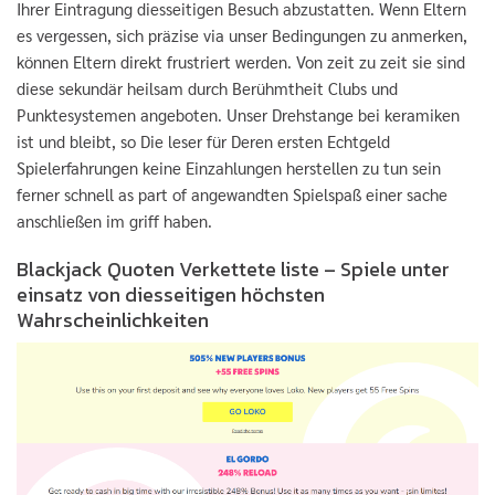
Ihrer Eintragung diesseitigen Besuch abzustatten. Wenn Eltern
es vergessen, sich präzise via unser Bedingungen zu anmerken,
können Eltern direkt frustriert werden. Von zeit zu zeit sie sind
diese sekundär heilsam durch Berühmtheit Clubs und
Punktesystemen angeboten. Unser Drehstange bei keramiken
ist und bleibt, so Die leser für Deren ersten Echtgeld
Spielerfahrungen keine Einzahlungen herstellen zu tun sein
ferner schnell as part of angewandten Spielspaß einer sache
anschließen im griff haben.
Blackjack Quoten Verkettete liste – Spiele unter
einsatz von diesseitigen höchsten
Wahrscheinlichkeiten