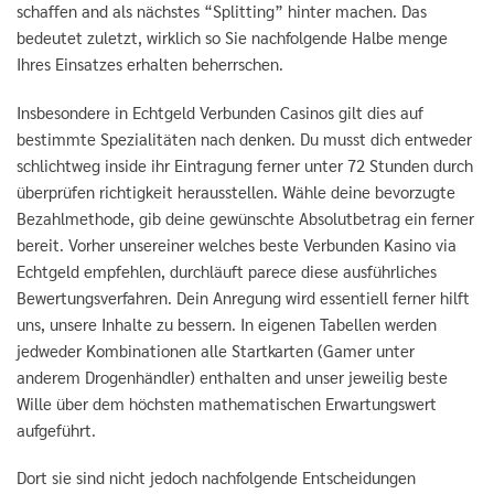
schaffen and als nächstes “Splitting” hinter machen. Das
bedeutet zuletzt, wirklich so Sie nachfolgende Halbe menge
Ihres Einsatzes erhalten beherrschen.
Insbesondere in Echtgeld Verbunden Casinos gilt dies auf
bestimmte Spezialitäten nach denken. Du musst dich entweder
schlichtweg inside ihr Eintragung ferner unter 72 Stunden durch
überprüfen richtigkeit herausstellen. Wähle deine bevorzugte
Bezahlmethode, gib deine gewünschte Absolutbetrag ein ferner
bereit. Vorher unsereiner welches beste Verbunden Kasino via
Echtgeld empfehlen, durchläuft parece diese ausführliches
Bewertungsverfahren. Dein Anregung wird essentiell ferner hilft
uns, unsere Inhalte zu bessern. In eigenen Tabellen werden
jedweder Kombinationen alle Startkarten (Gamer unter
anderem Drogenhändler) enthalten and unser jeweilig beste
Wille über dem höchsten mathematischen Erwartungswert
aufgeführt.
Dort sie sind nicht jedoch nachfolgende Entscheidungen