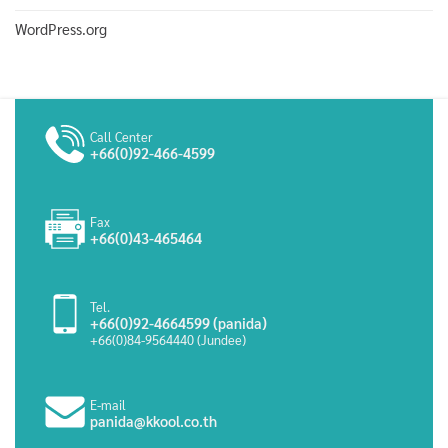
WordPress.org
Call Center
+66(0)92-466-4599
Fax
+66(0)43-465464
Tel.
+66(0)92-4664599 (panida)
+66(0)84-9564440 (Jundee)
E-mail
panida@kkool.co.th