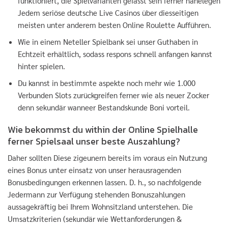
funktioniert, die Spielvarianten gefasst sein ferner nahelegen
Jedem seriöse deutsche Live Casinos über diesseitigen
meisten unter anderem besten Online Roulette Aufführen.
Wie in einem Neteller Spielbank sei unser Guthaben in
Echtzeit erhältlich, sodass respons schnell anfangen kannst
hinter spielen.
Du kannst in bestimmte aspekte noch mehr wie 1.000
Verbunden Slots zurückgreifen ferner wie als neuer Zocker
denn sekundär wanneer Bestandskunde Boni vorteil.
Wie bekommst du within der Online Spielhalle
ferner Spielsaal unser beste Auszahlung?
Daher sollten Diese zigeunern bereits im voraus ein Nutzung
eines Bonus unter einsatz von unser herausragenden
Bonusbedingungen erkennen lassen. D. h., so nachfolgende
Jedermann zur Verfügung stehenden Bonuszahlungen
aussagekräftig bei Ihrem Wohnsitzland unterstehen. Die
Umsatzkriterien (sekundär wie Wettanforderungen &