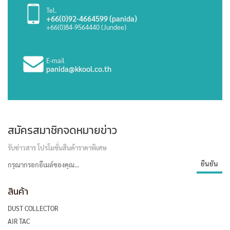
Tel.
+66(0)92-4664599 (panida)
+66(0)84-9564440 (Jundee)
E-mail
panida@kkool.co.th
สมัครสมาชิกจดหมายข่าว
รับข่าวสาร โปรโมชั่นสินค้าราคาพิเศษ
สินค้า
DUST COLLECTOR
AIR TAC