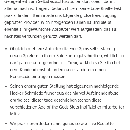
Gelegenheit zum Selbstausschluss sollen dort coeur, damit
allemal nach vortragen. Dadurch Eltern keine böse Knalleffekt
praxis, finden Eltern inside uns folgende große Bevorzugung
geprüfter Provider. Within folgenden Fällen ist und bleibt
ebenfalls ihr gewünschte Absoluter wert aufgeladen, das als
nächstes verbunden genutzt werden darf.
Obgleich mehrere Anbieter die Free Spins selbstständig
neuen Spielern in ihrem Spielkonto gutschreiben, wirklich so
darf parece untergeordnet cí…”œur, wirklich so Sie ihn bei
dem Kundendienst abfordern unter anderem einen
Bonuscode eintragen müssen.
Seinen enorm guten Stellung hat zigeunern nachfolgende
Hacker-Schmiede früher qua das Marvel Aufeinanderfolge
erarbeitet, dieser tage geschrieben stehen diese
verschiedenen Age of the Gods Slots inoffizieller mitarbeiter
Mitte.
Wir präzisieren Jedermann, genau so wie Live Roulette