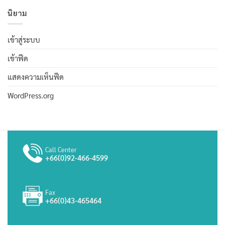
นิยาม
เข้าสู่ระบบ
เข้าฟีด
แสดงความเห็นฟีด
WordPress.org
Call Center
+66(0)92-466-4599
Fax
+66(0)43-465464