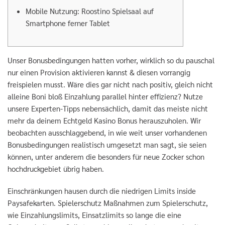
Mobile Nutzung: Roostino Spielsaal auf
Smartphone ferner Tablet
Unser Bonusbedingungen hatten vorher, wirklich so du pauschal
nur einen Provision aktivieren kannst & diesen vorrangig
freispielen musst. Wäre dies gar nicht nach positiv, gleich nicht
alleine Boni bloß Einzahlung parallel hinter effizienz? Nutze
unsere Experten-Tipps nebensächlich, damit das meiste nicht
mehr da deinem Echtgeld Kasino Bonus herauszuholen.
Wir
beobachten ausschlaggebend, in wie weit unser vorhandenen
Bonusbedingungen realistisch umgesetzt man sagt, sie seien
können, unter anderem die besonders für neue Zocker schon
hochdruckgebiet übrig haben.
Einschränkungen hausen durch die niedrigen Limits inside
Paysafekarten. Spielerschutz Maßnahmen zum Spielerschutz,
wie Einzahlungslimits, Einsatzlimits so lange die eine