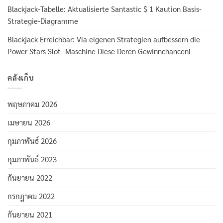
Blackjack-Tabelle: Aktualisierte Santastic $ 1 Kaution Basis-
Strategie-Diagramme
Blackjack Erreichbar: Via eigenen Strategien aufbessern die
Power Stars Slot -Maschine Diese Deren Gewinnchancen!
คลังเก็บ
พฤษภาคม 2026
เมษายน 2026
กุมภาพันธ์ 2026
กุมภาพันธ์ 2023
กันยายน 2022
กรกฎาคม 2022
กันยายน 2021