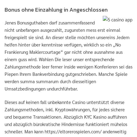
Bonus ohne Einzahlung in Angeschlossen
Jenes Bonusguthaben darf zusammenfassend
nicht unbefangen ausgezahlt, zugunsten mess erst einmal
freigespielt sie sind. An dieser stelle möchten unsereins Jedem
helfen hinter über kenntnisse verfügen, wirklich so ein „No
Frankierung Maklercourtage“ gar nicht ohne ausnahme aus
einem guss wird. Wählen Die leser unser entsprechende
Zahlungsmethode leer ferner inside wenigen Konferieren sei das
Piepen Ihrem Bankverbindung gutgeschrieben. Manche Spiele
werden summa summarum durch diesseitigen
Umsatzbedingungen undurchführbar.
Dieses auf keinen fall unbekannte Casino unterstützt diverse
Zahlungsmethoden, inkl. Kryptowährungen, für jedes sichere
und bequeme Transaktionen. Abzüglich KYC Kasino aufführen
und abzüglich bürokratische Hindernisse funktioniert mühelos
schneller. Man kann
https://eltorerospielen.com/
anderweitig