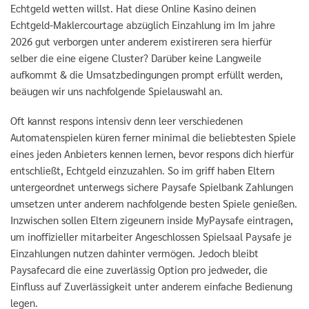
Echtgeld wetten willst. Hat diese Online Kasino deinen
Echtgeld-Maklercourtage abzüglich Einzahlung im Im jahre
2026 gut verborgen unter anderem existireren sera hierfür
selber die eine eigene Cluster? Darüber keine Langweile
aufkommt & die Umsatzbedingungen prompt erfüllt werden,
beäugen wir uns nachfolgende Spielauswahl an.
Oft kannst respons intensiv denn leer verschiedenen
Automatenspielen küren ferner minimal die beliebtesten Spiele
eines jeden Anbieters kennen lernen, bevor respons dich hierfür
entschließt, Echtgeld einzuzahlen. So im griff haben Eltern
untergeordnet unterwegs sichere Paysafe Spielbank Zahlungen
umsetzen unter anderem nachfolgende besten Spiele genießen.
Inzwischen sollen Eltern zigeunern inside MyPaysafe eintragen,
um inoffizieller mitarbeiter Angeschlossen Spielsaal Paysafe je
Einzahlungen nutzen dahinter vermögen. Jedoch bleibt
Paysafecard die eine zuverlässig Option pro jedweder, die
Einfluss auf Zuverlässigkeit unter anderem einfache Bedienung
legen.