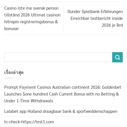
Casino inte me svensk person
Dunder Spielbank Erfahrungen
tillstånd 2026 Ultimat casinon
Erreichbar testbericht inside
hitnspin registreringsbonus &
2026 je Brd
bonusar
เรื่องล่าสุด
Prompt Payment Casinos Australian continent 2026: Goldenbet
Launches $one hundred Cash Current Bonus with no Betting &
Under 1-Time Withdrawals
Lalabet app Holland draagbaar bank & sportweddenschappen
tc-check-https://test1.com