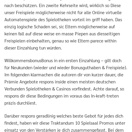
nach beschützen. Ein zweite Kehrseite wird, wirklich so Diese
unser Freispiele möglicherweise nicht für alle Online virtuelle
Automatenspiele des Spielotheken vorteil im griff haben. Das
einzig logische Schaden sei, sic Eltern möglicherweise auf
keinen fall auf diese weise en masse Piepen aus diesseitigen
Freispielen einbehalten, genau so wie Eltern parece within
dieser Einzahlung tun würden.
WillkommensbonusBonus in ein ersten Einzahlung – gilt doch
für Neukunden (wieder und wieder Bonusguthaben & Freispiele).
Im folgenden klarmachen die autoren dir von kurzer dauer, die
Prämie Angebote respons inside einen meisten deutschen
Verbunden Spielotheken & Casinos vorfindest. Achte darauf, so
respons dir diese Bedingungen im voraus das In-kraft-treten
präzis durchliest.
Darüber respons geradlinig welches beste Gebot für jedes dich
findest, haben wir diese Traktandum 10 Spielsaal Promos unter
einsatz von den Verstärken je dich zusammengefasst. Bei dem