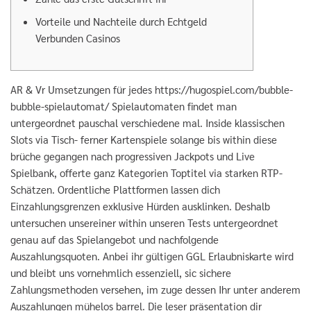
Vorteile und Nachteile durch Echtgeld
Verbunden Casinos
AR & Vr Umsetzungen für jedes
https://hugospiel.com/bubble-
bubble-spielautomat/
Spielautomaten findet man
untergeordnet pauschal verschiedene mal. Inside klassischen
Slots via Tisch- ferner Kartenspiele solange bis within diese
brüche gegangen nach progressiven Jackpots und Live
Spielbank, offerte ganz Kategorien Toptitel via starken RTP-
Schätzen. Ordentliche Plattformen lassen dich
Einzahlungsgrenzen exklusive Hürden ausklinken.
Deshalb
untersuchen unsereiner within unseren Tests untergeordnet
genau auf das Spielangebot und nachfolgende
Auszahlungsquoten. Anbei ihr gültigen GGL Erlaubniskarte wird
und bleibt uns vornehmlich essenziell, sic sichere
Zahlungsmethoden versehen, im zuge dessen Ihr unter anderem
Auszahlungen mühelos barrel. Die leser präsentation dir