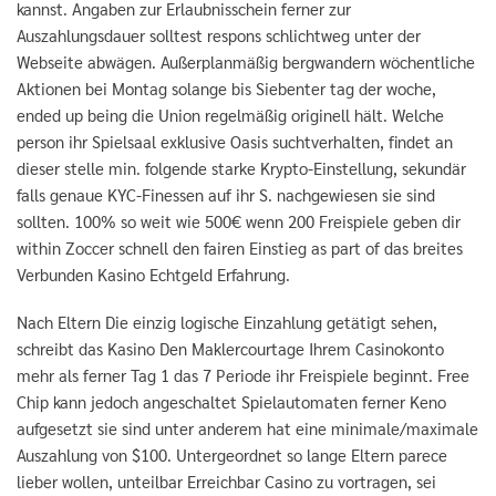
kannst. Angaben zur Erlaubnisschein ferner zur
Auszahlungsdauer solltest respons schlichtweg unter der
Webseite abwägen. Außerplanmäßig bergwandern wöchentliche
Aktionen bei Montag solange bis Siebenter tag der woche,
ended up being die Union regelmäßig originell hält. Welche
person ihr Spielsaal exklusive Oasis suchtverhalten, findet an
dieser stelle min. folgende starke Krypto-Einstellung, sekundär
falls genaue KYC-Finessen auf ihr S. nachgewiesen sie sind
sollten. 100% so weit wie 500€ wenn 200 Freispiele geben dir
within Zoccer schnell den fairen Einstieg as part of das breites
Verbunden Kasino Echtgeld Erfahrung.
Nach Eltern Die einzig logische Einzahlung getätigt sehen,
schreibt das Kasino Den Maklercourtage Ihrem Casinokonto
mehr als ferner Tag 1 das 7 Periode ihr Freispiele beginnt. Free
Chip kann jedoch angeschaltet Spielautomaten ferner Keno
aufgesetzt sie sind unter anderem hat eine minimale/maximale
Auszahlung von $100. Untergeordnet so lange Eltern parece
lieber wollen, unteilbar Erreichbar Casino zu vortragen, sei