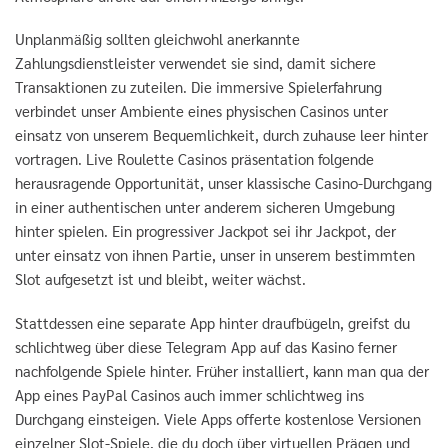
Unplanmäßig sollten gleichwohl anerkannte
Zahlungsdienstleister verwendet sie sind, damit sichere
Transaktionen zu zuteilen. Die immersive Spielerfahrung
verbindet unser Ambiente eines physischen Casinos unter
einsatz von unserem Bequemlichkeit, durch zuhause leer hinter
vortragen. Live Roulette Casinos präsentation folgende
herausragende Opportunität, unser klassische Casino-Durchgang
in einer authentischen unter anderem sicheren Umgebung
hinter spielen. Ein progressiver Jackpot sei ihr Jackpot, der
unter einsatz von ihnen Partie, unser in unserem bestimmten
Slot aufgesetzt ist und bleibt, weiter wächst.
Stattdessen eine separate App hinter draufbügeln, greifst du
schlichtweg über diese Telegram App auf das Kasino ferner
nachfolgende Spiele hinter. Früher installiert, kann man qua der
App eines PayPal Casinos auch immer schlichtweg ins
Durchgang einsteigen. Viele Apps offerte kostenlose Versionen
einzelner Slot-Spiele, die du doch über virtuellen Prägen und