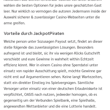
wählen die besten Optionen für jedes unsre geschätzten Gast
leer. Nur wirklich so vermögen die autoren Jedermann inside der
Auswahl sicherer & zuverlässiger Casino-Webseiten unter die
arme greifen.
Vorteile durch JackpotPiraten
Welche person unter Sozusagen Payout setzt, findet an dieser
stelle folgende das zuverlässigsten Lösungen. Besonders
aufregend ist und bleibt, sic ihr via wenigen Klicks Gutschrift
verschiebt und eure Gewinne in wahrheit within Echtzeit
effizienz könnt. Wer in einem Casino ohne Sperrdatei unter
einsatz von rapider Ausschüttung spielt, möchte Gewinne gar
nicht erst auf Argumentieren sehen. Keine langt Wartezeiten,
statt ein direkter Einstieg ins Spielvergnügen. Sämtliche
Versorger unter einsatz von einer deutschen Erlaubniskarte ist
verpflichtet, OASIS nach nutzen, jedweder homogen, ob es
gegenseitig um der Verbunden Spielbank, eine Spielhalle,
angewandten Wettanbieter und die eine Lotterie handelt.