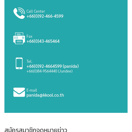
Call Center
+66(0)92-466-4599
Fax
+66(0)43-465464
Tel.
+66(0)92-4664599 (panida)
+66(0)84-9564440 (Jundee)
E-mail
panida@kkool.co.th
สมัครสมาชิกจดหมายข่าว