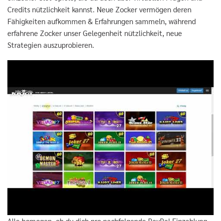
Credits nützlichkeit kannst. Neue Zocker vermögen deren
Fähigkeiten aufkommen & Erfahrungen sammeln, während
erfahrene Zocker unser Gelegenheit nützlichkeit, neue
Strategien auszuprobieren.
Alle homogen, ob du dich pro nachfolgende PayPal Einzahlung