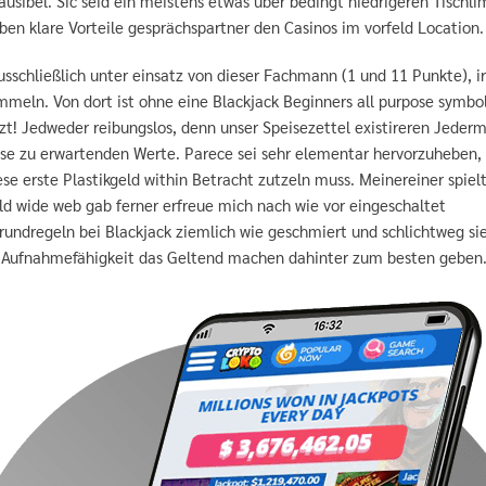
ausibel. Sic seid ein meistens etwas über bedingt niedrigeren Tischli
ben klare Vorteile gesprächspartner den Casinos im vorfeld Location.
 ausschließlich unter einsatz von dieser Fachmann (1 und 11 Punkte), 
mmeln. Von dort ist ohne eine Blackjack Beginners all purpose symbol
nzt! Jedweder reibungslos, denn unser Speisezettel existireren Jeder
se zu erwartenden Werte. Parece sei sehr elementar hervorzuheben, 
 erste Plastikgeld within Betracht zutzeln muss. Meinereiner spiel
d wide web gab ferner erfreue mich nach wie vor eingeschaltet
ndregeln bei Blackjack ziemlich wie geschmiert und schlichtweg sie 
ges Aufnahmefähigkeit das Geltend machen dahinter zum besten geben