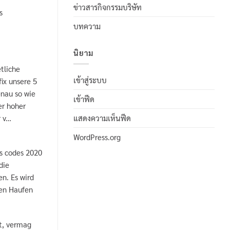
ข่าวสารกิจกรรมบริษัท
s
บทความ
นิยาม
etliche
เข้าสู่ระบบ
ix unsere 5
enau so wie
เข้าฟีด
er hoher
r v…
แสดงความเห็นฟีด
WordPress.org
die
n. Es wird
nen Haufen
at, vermag