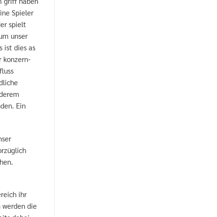
 griff haben
ine Spieler
er spielt
rum unser
 ist dies as
r konzern-
fluss
dliche
nderem
nden. Ein
nser
orzüglich
chen.
reich ihr
n werden die