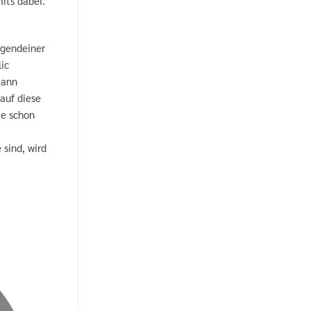
mits dabei.
irgendeiner
ic
mann
auf diese
te schon
sind, wird
.