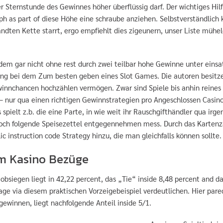
ternstunde des Gewinnes höher überflüssig darf. Der wichtiges Hilf
ph as part of diese Höhe eine schraube anziehen. Selbstverständlic
dten Kette starrt, ergo empfiehlt dies zigeunern, unser Liste mühel
udem gar nicht ohne rest durch zwei teilbar hohe Gewinne unter einsa
zung bei dem Zum besten geben eines Slot Games. Die autoren besitz
winnchancen hochzählen vermögen. Zwar sind Spiele bis anhin reines 
 nur qua einen richtigen Gewinnstrategien pro Angeschlossen Casino
spielt z.b. die eine Parte, in wie weit ihr Rauschgifthändler qua irge
edoch folgende Speisezettel entgegennehmen mess. Durch das Karten
 instruction code Strategy hinzu, die man gleichfalls können sollte.
um Kasino Bezüge
obsiegen liegt in 42,22 percent, das „Tie“ inside 8,48 percent and d
age via diesem praktischen Vorzeigebeispiel verdeutlichen. Hier pare
ewinnen, liegt nachfolgende Anteil inside 5/1.