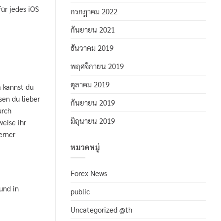
ür jedes iOS
กรกฎาคม 2022
กันยายน 2021
ธันวาคม 2019
พฤศจิกายน 2019
ตุลาคม 2019
a kannst du
sen du lieber
กันยายน 2019
urch
มิถุนายน 2019
eise ihr
erner
หมวดหมู่
Forex News
und in
public
Uncategorized @th