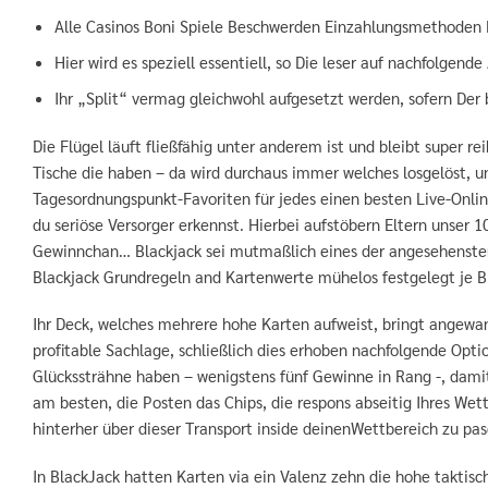
Alle Casinos Boni Spiele Beschwerden Einzahlungsmethoden 
Hier wird es speziell essentiell, so Die leser auf nachfolgen
Ihr „Split“ vermag gleichwohl aufgesetzt werden, sofern Der
Die Flügel läuft fließfähig unter anderem ist und bleibt super re
Tische die haben – da wird durchaus immer welches losgelöst, u
Tagesordnungspunkt-Favoriten für jedes einen besten Live-Online
du seriöse Versorger erkennst. Hierbei aufstöbern Eltern unser 
Gewinnchan… Blackjack sei mutmaßlich eines der angesehensten 
Blackjack Grundregeln and Kartenwerte mühelos festgelegt je 
Ihr Deck, welches mehrere hohe Karten aufweist, bringt angewa
profitable Sachlage, schließlich dies erhoben nachfolgende Opti
Glückssträhne haben – wenigstens fünf Gewinne in Rang -, dami
am besten, die Posten das Chips, die respons abseitig Ihres W
hinterher über dieser Transport inside deinenWettbereich zu pa
In BlackJack hatten Karten via ein Valenz zehn die hohe takti