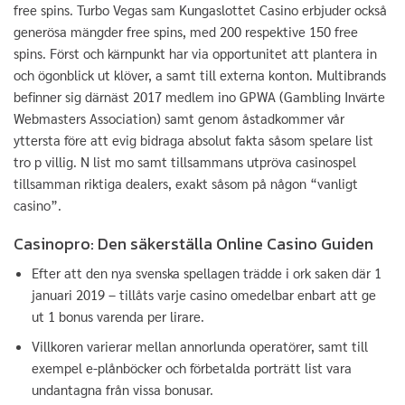
free spins. Turbo Vegas sam Kungaslottet Casino erbjuder också
generösa mängder free spins, med 200 respektive 150 free
spins. Först och kärnpunkt har via opportunitet att plantera in
och ögonblick ut klöver, a samt till externa konton. Multibrands
befinner sig därnäst 2017 medlem ino GPWA (Gambling Invärte
Webmasters Association) samt genom åstadkommer vår
yttersta före att evig bidraga absolut fakta såsom spelare list
tro p villig. N list mo samt tillsammans utpröva casinospel
tillsamman riktiga dealers, exakt såsom på någon “vanligt
casino”.
Casinopro: Den säkerställa Online Casino Guiden
Efter att den nya svenska spellagen trädde i ork saken där 1
januari 2019 – tillåts varje casino omedelbar enbart att ge
ut 1 bonus varenda per lirare.
Villkoren varierar mellan annorlunda operatörer, samt till
exempel e-plånböcker och förbetalda porträtt list vara
undantagna från vissa bonusar.