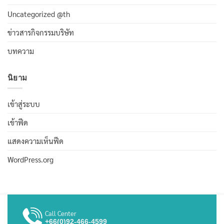
Uncategorized @th
ข่าวสารกิจกรรมบริษัท
บทความ
นิยาม
เข้าสู่ระบบ
เข้าฟีด
แสดงความเห็นฟีด
WordPress.org
Call Center
+66(0)92-466-4599