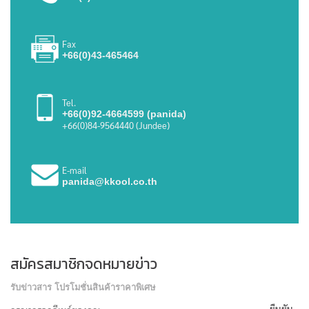
Fax
+66(0)43-465464
Tel.
+66(0)92-4664599 (panida)
+66(0)84-9564440 (Jundee)
E-mail
panida@kkool.co.th
สมัครสมาชิกจดหมายข่าว
รับข่าวสาร โปรโมชั่นสินค้าราคาพิเศษ