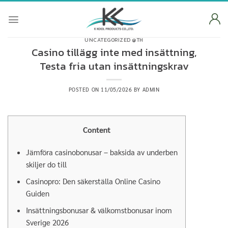
Skip
to
content
UNCATEGORIZED @TH
Casino tillägg inte med insättning,
Testa fria utan insättningskrav
POSTED ON
11/05/2026
BY
ADMIN
Content
Jämföra casinobonusar – baksida av underben
skiljer do till
Casinopro: Den säkerställa Online Casino
Guiden
Insättningsbonusar & välkomstbonusar inom
Sverige 2026