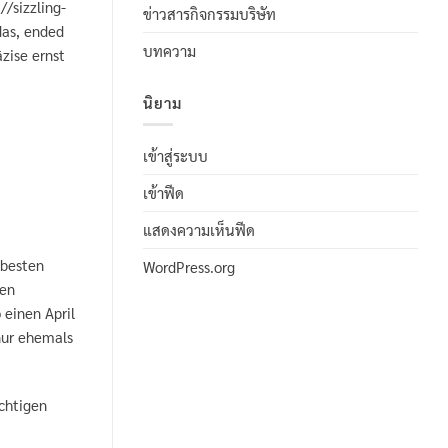
//sizzling-
ข่าวสารกิจกรรมบริษัท
das, ended
บทความ
zise ernst
นิยาม
เข้าสู่ระบบ
เข้าฟีด
แสดงความเห็นฟีด
 besten
WordPress.org
ten
 einen April
nur ehemals
ichtigen