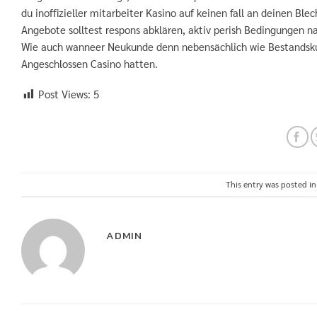
du inoffizieller mitarbeiter Kasino auf keinen fall an deinen 
Angebote solltest respons abklären, aktiv perish Bedingungen n
Wie auch wanneer Neukunde denn nebensächlich wie Bestandskund
Angeschlossen Casino hatten.
Post Views:
5
This entry was posted i
ADMIN