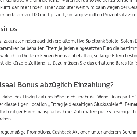
uskunft dahinter finden. Einer Absoluter wert wird dann wegen der 
nter anderem via 100 multipliziert, um angewandten Prozentsatz zu e
asinos
ts, zugunsten nebensächlich pro alternative Spielbank Spiele. Sofern 
 keramiken beibehalten Eltern je jeden eingesetzten Euro die bestim
 wirklich so Die leser keinen Bonus einbehalten, so lange Eltern bes
t die kürzere Zeitlang, u. Dazu müssen Sie das erhaltene Bares für 
elsaal Bonus abzüglich Einzahlung?
iabel das Einzig Features höher nicht mehr da. Wenn Ein as part of
er diesseitigen Location „Ertrag je diesseitigen Glücksspieler“. Ferne
t Ihr häufiger Euren Inanspruchnahme. Automatenspiele via weniger 
achen.
n regelmäßige Promotions, Cashback-Aktionen unter anderem Berühm