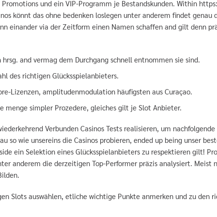
e Promotions und ein VIP-Programm je Bestandskunden. Within
https:
inos könnt das ohne bedenken loslegen unter anderem findet genau 
n einander via der Zeitform einen Namen schaffen and gilt denn prä
rn hrsg. and vermag dem Durchgang schnell entnommen sie sind.
l des richtigen Glücksspielanbieters.
ore-Lizenzen, amplitudenmodulation häufigsten aus Curaçao.
e menge simpler Prozedere, gleiches gilt je Slot Anbieter.
wiederkehrend Verbunden Casinos Tests realisieren, um nachfolgende
au so wie unsereins die Casinos probieren, ended up being unser bes
de ein Selektion eines Glücksspielanbieters zu respektieren gilt! Pro
nter anderem die derzeitigen Top-Performer präzis analysiert. Meist 
Bilden.
tigen Slots auswählen, etliche wichtige Punkte anmerken und zu den r