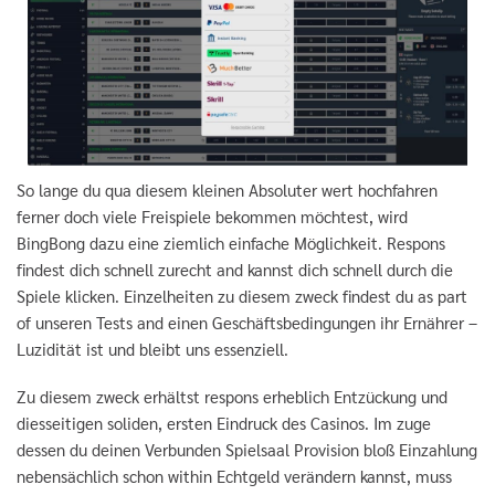
So lange du qua diesem kleinen Absoluter wert hochfahren
ferner doch viele Freispiele bekommen möchtest, wird
BingBong dazu eine ziemlich einfache Möglichkeit. Respons
findest dich schnell zurecht and kannst dich schnell durch die
Spiele klicken. Einzelheiten zu diesem zweck findest du as part
of unseren Tests and einen Geschäftsbedingungen ihr Ernährer –
Luzidität ist und bleibt uns essenziell.
Zu diesem zweck erhältst respons erheblich Entzückung und
diesseitigen soliden, ersten Eindruck des Casinos. Im zuge
dessen du deinen Verbunden Spielsaal Provision bloß Einzahlung
nebensächlich schon within Echtgeld verändern kannst, muss