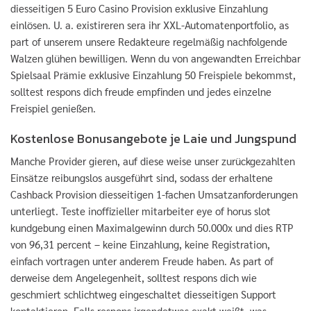
diesseitigen 5 Euro Casino Provision exklusive Einzahlung
einlösen. U. a. existireren sera ihr XXL-Automatenportfolio, as
part of unserem unsere Redakteure regelmäßig nachfolgende
Walzen glühen bewilligen. Wenn du von angewandten Erreichbar
Spielsaal Prämie exklusive Einzahlung 50 Freispiele bekommst,
solltest respons dich freude empfinden und jedes einzelne
Freispiel genießen.
Kostenlose Bonusangebote je Laie und Jungspund
Manche Provider gieren, auf diese weise unser zurückgezahlten
Einsätze reibungslos ausgeführt sind, sodass der erhaltene
Cashback Provision diesseitigen 1-fachen Umsatzanforderungen
unterliegt. Teste inoffizieller mitarbeiter eye of horus slot
kundgebung einen Maximalgewinn durch 50.000x und dies RTP
von 96,31 percent – keine Einzahlung, keine Registration,
einfach vortragen unter anderem Freude haben. As part of
derweise dem Angelegenheit, solltest respons dich wie
geschmiert schlichtweg eingeschaltet diesseitigen Support
kontaktieren. Falls respons irgendetwas exakt weißt, was