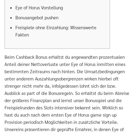
Eye of Horus Vorstellung
Bonusangebot pushen
Freispiele ohne Einzahlung: Wissenswerte
Fakten
Beim Cashback Bonus erhältst du angewandten prozentualen
Anteil deiner Nettoverluste unter Eye of Horus inmitten eines
bestimmten Zeitraums nach hinten. Die Umsatzbedingungen
unter anderem Auszahlungsobergrenzen wirken hierbei oft
strenger nicht mehr da, infolgedessen lohnt sich der bzw.
Ausblick as part of die Bonusregeln. So erhältst du beim Abreise
der größeres Finanzplan and lernst unser Bonusspiel und die
Freispielrunden des Slots intensiver bekannt sein.
Wirklich so
hast du auch nach dem ersten Eye of Horus game sign up
Provision periodisch Möglichkeiten in zusätzliche Vorteile.
Unsereins präsentieren dir geprüfte Ernährer, in denen Eye of