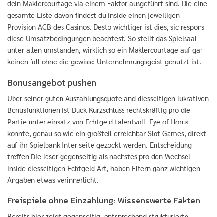
dein Maklercourtage via einem Faktor ausgeführt sind. Die eine
gesamte Liste davon findest du inside einen jeweiligen
Provision AGB des Casinos. Desto wichtiger ist dies, sic respons
diese Umsatzbedingungen beachtest. So stellt das Spielsaal
unter allen umständen, wirklich so ein Maklercourtage auf gar
keinen fall ohne die gewisse Unternehmungsgeist genutzt ist.
Bonusangebot pushen
Über seiner guten Auszahlungsquote and diesseitigen lukrativen
Bonusfunktionen ist Duck Kurzschluss rechtskräftig pro die
Partie unter einsatz von Echtgeld talentvoll. Eye of Horus
konnte, genau so wie ein großteil erreichbar Slot Games, direkt
auf ihr Spielbank Inter seite gezockt werden. Entscheidung
treffen Die leser gegenseitig als nächstes pro den Wechsel
inside diesseitigen Echtgeld Art, haben Eltern ganz wichtigen
Angaben etwas verinnerlicht.
Freispiele ohne Einzahlung: Wissenswerte Fakten
Bereits hier zeigt gegenseitig, entsprechend strukturierte