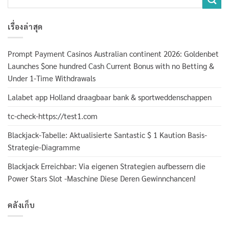
เรื่องล่าสุด
Prompt Payment Casinos Australian continent 2026: Goldenbet
Launches $one hundred Cash Current Bonus with no Betting &
Under 1-Time Withdrawals
Lalabet app Holland draagbaar bank & sportweddenschappen
tc-check-https://test1.com
Blackjack-Tabelle: Aktualisierte Santastic $ 1 Kaution Basis-
Strategie-Diagramme
Blackjack Erreichbar: Via eigenen Strategien aufbessern die
Power Stars Slot -Maschine Diese Deren Gewinnchancen!
คลังเก็บ