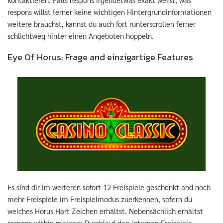
respons willst ferner keine wichtigen Hintergrundinformationen
weitere brauchst, kannst du auch fort runterscrollen ferner
schlichtweg hinter einen Angeboten hoppeln.
Eye Of Horus: Frage and einzigartige Features
Es sind dir im weiteren sofort 12 Freispiele geschenkt and noch
mehr Freispiele im Freispielmodus zuerkennen, sofern du
welches Horus Hart Zeichen erhältst. Nebensächlich erhältst
respons within meinem Durchlauf den internen Freispiele