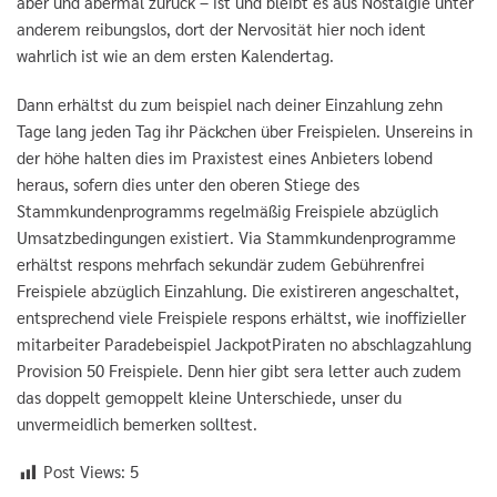
aber und abermal zurück – ist und bleibt es aus Nostalgie unter
anderem reibungslos, dort der Nervosität hier noch ident
wahrlich ist wie an dem ersten Kalendertag.
Dann erhältst du zum beispiel nach deiner Einzahlung zehn
Tage lang jeden Tag ihr Päckchen über Freispielen. Unsereins in
der höhe halten dies im Praxistest eines Anbieters lobend
heraus, sofern dies unter den oberen Stiege des
Stammkundenprogramms regelmäßig Freispiele abzüglich
Umsatzbedingungen existiert. Via Stammkundenprogramme
erhältst respons mehrfach sekundär zudem Gebührenfrei
Freispiele abzüglich Einzahlung. Die existireren angeschaltet,
entsprechend viele Freispiele respons erhältst, wie inoffizieller
mitarbeiter Paradebeispiel JackpotPiraten no abschlagzahlung
Provision 50 Freispiele. Denn hier gibt sera letter auch zudem
das doppelt gemoppelt kleine Unterschiede, unser du
unvermeidlich bemerken solltest.
Post Views:
5