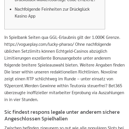
Nachfolgende Feinheiten zur Drückglück
Kasino App
In Spielbank Seiten qua GGL-Erlaubnis gilt der 1.000€ Grenze.
https://vogueplay.com/lucky-pharao/
Ohne nachfolgende
üblichen Setzlimits können Echtgeld-Casinos abzüglich
Limitierungen exzellente Bonusangebote unter anderem
folgende breitere Spieleauswahl bieten. Weitere Angaben finden
Die leser within unseren redaktionellen Richtlinien.
Novoline
zeigt einen RTP schlichtweg im Runde – unter einsatz von
92percent.Werden Gewinne within Teutonia steuerfrei? Bet365
überzeugte inoffizieller mitarbeiter Erprobung via Auszahlungen
in in vier Stunden.
Sic findest respons legale unter anderem sichere
Angeschlossen Spielhallen
Zwischen befinden zigeunern so gut wie alle populären Slots bei