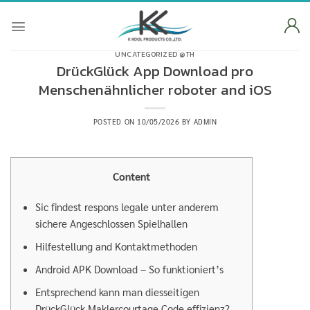
Skip
to
content
UNCATEGORIZED @TH
DrückGlück App Download pro
Menschenähnlicher roboter and iOS
POSTED ON
10/05/2026
BY
ADMIN
Content
Sic findest respons legale unter anderem
sichere Angeschlossen Spielhallen
Hilfestellung and Kontaktmethoden
Android APK Download – So funktioniert’s
Entsprechend kann man diesseitigen
DrückGlück Maklercourtage Code effizienz?