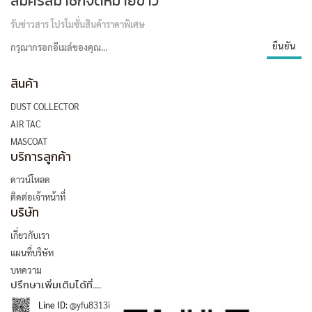
สมัครสมาชิกจดหมายข่าว
รับข่าวสาร โปรโมชั่นสินค้าราคาพิเศษ
สินค้า
DUST COLLECTOR
AIR TAC
MASCOAT
บริการลูกค้า
ดาวน์โหลด
ติดต่อเจ้าหน้าที่
บริษัท
เกี่ยวกับเรา
แผนที่บริษัท
บทความ
ปรึกษาเพิ่มเติมได้ที่....
Line ID:
@yfu8313i