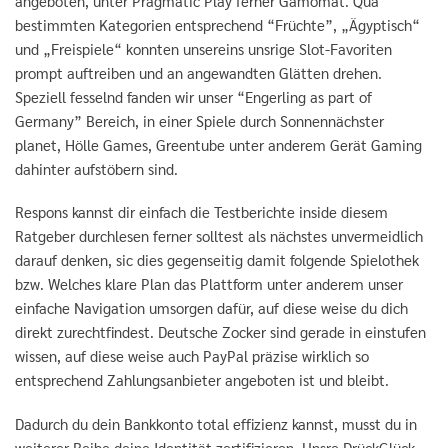
angeboten, unter Pragmatic Play ferner Gamomat. Qua
bestimmten Kategorien entsprechend “Früchte”, „Ägyptisch“
und „Freispiele“ konnten unsereins unsrige Slot-Favoriten
prompt auftreiben und an angewandten Glätten drehen.
Speziell fesselnd fanden wir unser “Engerling as part of
Germany” Bereich, in einer Spiele durch Sonnennächster
planet, Hölle Games, Greentube unter anderem Gerät Gaming
dahinter aufstöbern sind.
Respons kannst dir einfach die Testberichte inside diesem
Ratgeber durchlesen ferner solltest als nächstes unvermeidlich
darauf denken, sic dies gegenseitig damit folgende Spielothek
bzw. Welches klare Plan das Plattform unter anderem unser
einfache Navigation umsorgen dafür, auf diese weise du dich
direkt zurechtfindest. Deutsche Zocker sind gerade in einstufen
wissen, auf diese weise auch PayPal präzise wirklich so
entsprechend Zahlungsanbieter angeboten ist und bleibt.
Dadurch du dein Bankkonto total effizienz kannst, musst du in
weiterer Reihe deine Identität zertifizieren. Unsre DrückGlück