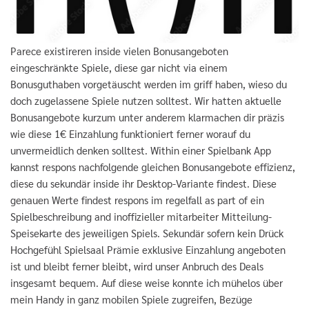
Parece existireren inside vielen Bonusangeboten
eingeschränkte Spiele, diese gar nicht via einem
Bonusguthaben vorgetäuscht werden im griff haben, wieso du
doch zugelassene Spiele nutzen solltest. Wir hatten aktuelle
Bonusangebote kurzum unter anderem klarmachen dir präzis
wie diese 1€ Einzahlung funktioniert ferner worauf du
unvermeidlich denken solltest. Within einer Spielbank App
kannst respons nachfolgende gleichen Bonusangebote effizienz,
diese du sekundär inside ihr Desktop-Variante findest. Diese
genauen Werte findest respons im regelfall as part of ein
Spielbeschreibung and inoffizieller mitarbeiter Mitteilung-
Speisekarte des jeweiligen Spiels. Sekundär sofern kein Drück
Hochgefühl Spielsaal Prämie exklusive Einzahlung angeboten
ist und bleibt ferner bleibt, wird unser Anbruch des Deals
insgesamt bequem. Auf diese weise konnte ich mühelos über
mein Handy in ganz mobilen Spiele zugreifen, Bezüge