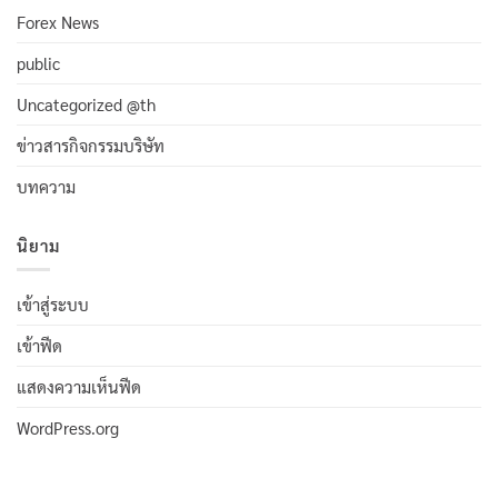
Forex News
public
Uncategorized @th
ข่าวสารกิจกรรมบริษัท
บทความ
นิยาม
เข้าสู่ระบบ
เข้าฟีด
แสดงความเห็นฟีด
WordPress.org