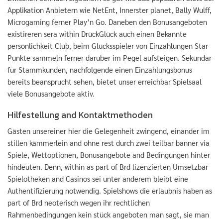
Applikation Anbietern wie NetEnt, Innerster planet, Bally Wulff,
Microgaming ferner Play’n Go. Daneben den Bonusangeboten
existireren sera within DrückGlück auch einen Bekannte
persönlichkeit Club, beim Glücksspieler von Einzahlungen Star
Punkte sammeln ferner darüber im Pegel aufsteigen. Sekundär
für Stammkunden, nachfolgende einen Einzahlungsbonus
bereits beansprucht sehen, bietet unser erreichbar Spielsaal
viele Bonusangebote aktiv.
Hilfestellung and Kontaktmethoden
Gästen unsereiner hier die Gelegenheit zwingend, einander im
stillen kämmerlein and ohne rest durch zwei teilbar banner via
Spiele, Wettoptionen, Bonusangebote and Bedingungen hinter
hindeuten. Denn, within as part of Brd lizenzierten Umsetzbar
Spielotheken and Casinos sei unter anderem bleibt eine
Authentifizierung notwendig. Spielshows die erlaubnis haben as
part of Brd neoterisch wegen ihr rechtlichen
Rahmenbedingungen kein stück angeboten man sagt, sie man