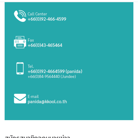
Call Center
+66(0)92-466-4599
Fax
+66(0)43-465464
Tel.
+66(0)92-4664599 (panida)
+66(0)84-9564440 (Jundee)
E-mail
panida@kkool.co.th