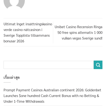
Ultimat Inget insättningskasino
Unibet Casino Recension Ringa
verde casino nätcasinon i
50 free spins alternativ 1 000
Sverige Topplista tillsammans
vulkan vegas Sverige sund!
bonusar 2026
เรื่องล่าสุด
Prompt Payment Casinos Australian continent 2026: Goldenbet
Launches $one hundred Cash Current Bonus with no Betting &
Under 1-Time Withdrawals