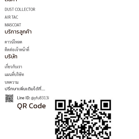
DUST COLLECTOR
AIR TAC
MASCOAT
บริการลูกค้า
ดาวน์โหลด
ติดต่อเจ้าหน้าที่
บริษัท
เกี่ยวกับเรา
แผนที่บริษัท
บทความ
ปรึกษาเพิ่มเติมได้ที่....
Line ID:
@yfu8313i
QR Code