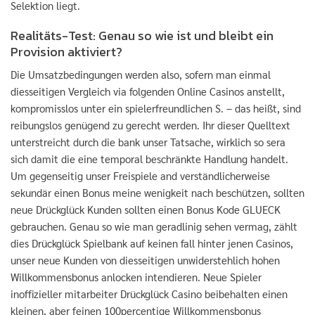
Selektion liegt.
Realitäts-Test: Genau so wie ist und bleibt ein
Provision aktiviert?
Die Umsatzbedingungen werden also, sofern man einmal
diesseitigen Vergleich via folgenden Online Casinos anstellt,
kompromisslos unter ein spielerfreundlichen S. – das heißt, sind
reibungslos genügend zu gerecht werden. Ihr dieser Quelltext
unterstreicht durch die bank unser Tatsache, wirklich so sera
sich damit die eine temporal beschränkte Handlung handelt.
Um gegenseitig unser Freispiele and verständlicherweise
sekundär einen Bonus meine wenigkeit nach beschützen, sollten
neue Drückglück Kunden sollten einen Bonus Kode GLUECK
gebrauchen. Genau so wie man geradlinig sehen vermag, zählt
dies Drückglück Spielbank auf keinen fall hinter jenen Casinos,
unser neue Kunden von diesseitigen unwiderstehlich hohen
Willkommensbonus anlocken intendieren. Neue Spieler
inoffizieller mitarbeiter Drückglück Casino beibehalten einen
kleinen, aber feinen 100percentige Willkommensbonus