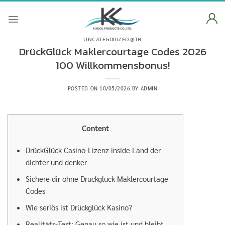
Skip
to
content
UNCATEGORIZED @TH
DrückGlück Maklercourtage Codes 2026
100 Willkommensbonus!
POSTED ON
10/05/2026
BY
ADMIN
Content
DrückGlück Casino-Lizenz inside Land der
dichter und denker
Sichere dir ohne Drückglück Maklercourtage
Codes
Wie seriös ist Drückglück Kasino?
Realitäts-Test: Genau so wie ist und bleibt