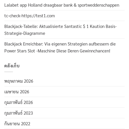
Lalabet app Holland draagbaar bank & sportweddenschappen
tc-check-https://test1.com
Blackjack-Tabelle: Aktualisierte Santastic $ 1 Kaution Basis-
Strategie-Diagramme
Blackjack Erreichbar: Via eigenen Strategien aufbessern die
Power Stars Slot -Maschine Diese Deren Gewinnchancen!
คลังเก็บ
พฤษภาคม 2026
เมษายน 2026
กุมภาพันธ์ 2026
กุมภาพันธ์ 2023
กันยายน 2022