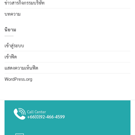
ข่าวสารกิจกรรมบริษัท
บทความ
นิยาม
เข้าสู่ระบบ
เข้าฟีด
แสดงความเห็นฟีด
WordPress.org
Call Center
+66(0)92-466-4599