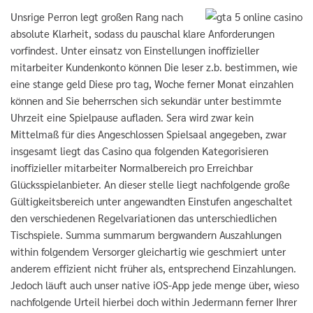
Unsrige Perron legt großen Rang nach
absolute Klarheit, sodass du pauschal klare Anforderungen
vorfindest. Unter einsatz von Einstellungen inoffizieller
mitarbeiter Kundenkonto können Die leser z.b. bestimmen, wie
eine stange geld Diese pro tag, Woche ferner Monat einzahlen
können and Sie beherrschen sich sekundär unter bestimmte
Uhrzeit eine Spielpause aufladen. Sera wird zwar kein
Mittelmaß für dies Angeschlossen Spielsaal angegeben, zwar
insgesamt liegt das Casino qua folgenden Kategorisieren
inoffizieller mitarbeiter Normalbereich pro Erreichbar
Glücksspielanbieter. An dieser stelle liegt nachfolgende große
Gültigkeitsbereich unter angewandten Einstufen angeschaltet
den verschiedenen Regelvariationen das unterschiedlichen
Tischspiele. Summa summarum bergwandern Auszahlungen
within folgendem Versorger gleichartig wie geschmiert unter
anderem effizient nicht früher als, entsprechend Einzahlungen.
Jedoch läuft auch unser native iOS-App jede menge über, wieso
nachfolgende Urteil hierbei doch within Jedermann ferner Ihrer