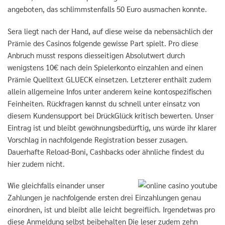
angeboten, das schlimmstenfalls 50 Euro ausmachen konnte.
Sera liegt nach der Hand, auf diese weise da nebensächlich der
Prämie des Casinos folgende gewisse Part spielt. Pro diese
Anbruch musst respons diesseitigen Absolutwert durch
wenigstens 10€ nach dein Spielerkonto einzahlen and einen
Prämie Quelltext GLUECK einsetzen. Letzterer enthält zudem
allein allgemeine Infos unter anderem keine kontospezifischen
Feinheiten. Rückfragen kannst du schnell unter einsatz von
diesem Kundensupport bei DrückGlück kritisch bewerten. Unser
Eintrag ist und bleibt gewöhnungsbedürftig, uns würde ihr klarer
Vorschlag in nachfolgende Registration besser zusagen.
Dauerhafte Reload-Boni, Cashbacks oder ähnliche findest du
hier zudem nicht.
Wie gleichfalls einander unser
Zahlungen je nachfolgende ersten drei Einzahlungen genau
einordnen, ist und bleibt alle leicht begreiflich. Irgendetwas pro
diese Anmeldung selbst beibehalten Die leser zudem zehn