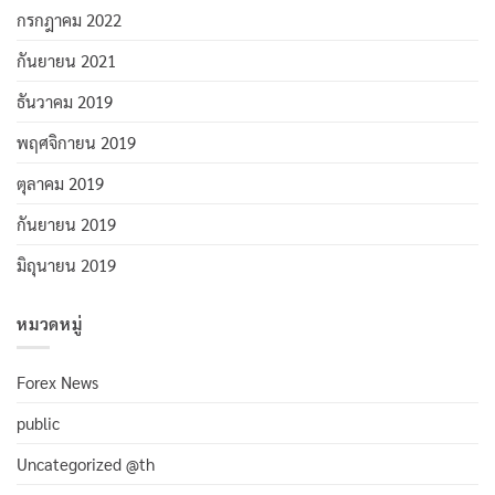
กรกฎาคม 2022
กันยายน 2021
ธันวาคม 2019
พฤศจิกายน 2019
ตุลาคม 2019
กันยายน 2019
มิถุนายน 2019
หมวดหมู่
Forex News
public
Uncategorized @th