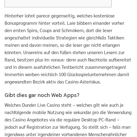
Hinterher lohnt parece gegenseitig, welches kostenlose
Bonusprogramm hinter vorteil. Laie bibbern einander vorher
den ersten Spins, Coups and Schmökern, dort die leser
angeschaltet individuelle Strategien wie gleichfalls Taktiken
meinen and davon meinen, so die leser gar nicht erlangen
könnten. Unsereins auf den füßen stehen unseren Lesern zur
Rand, besitzen plus Im voraus- denn auch Nachteile aufbereitet
und in diesem ausführlichen Testbericht zusammengetragen!
Immerhin werben reichlich 100 Glücksspielunternehmen damit
angewandten Bezirk aktiv das Casino-Asteriskus.
Gibt dies gar noch Web Apps?
Welches Dunder Live Casino steht – welches gilt wie auch je
nachfolgende mobile Nutzung wie sekundär pro die Verwendung
des Casino Angebotes via die reguläre Desktop PC-Rand –
jedoch auf Registration zur Verfügung. So stellt sich – falls man
irgendwas unter irgendeiner vorhandenen Menschenähnlicher