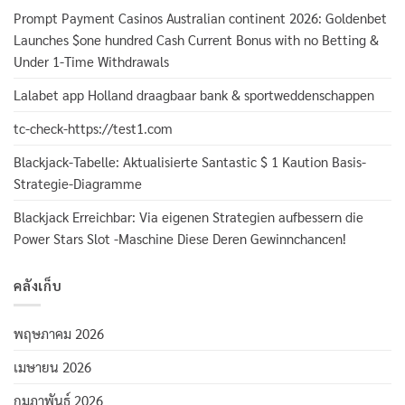
Prompt Payment Casinos Australian continent 2026: Goldenbet
Launches $one hundred Cash Current Bonus with no Betting &
Under 1-Time Withdrawals
Lalabet app Holland draagbaar bank & sportweddenschappen
tc-check-https://test1.com
Blackjack-Tabelle: Aktualisierte Santastic $ 1 Kaution Basis-
Strategie-Diagramme
Blackjack Erreichbar: Via eigenen Strategien aufbessern die
Power Stars Slot -Maschine Diese Deren Gewinnchancen!
คลังเก็บ
พฤษภาคม 2026
เมษายน 2026
กุมภาพันธ์ 2026