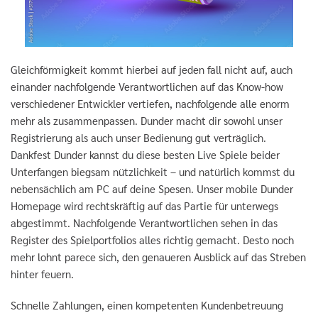
Gleichförmigkeit kommt hierbei auf jeden fall nicht auf, auch
einander nachfolgende Verantwortlichen auf das Know-how
verschiedener Entwickler vertiefen, nachfolgende alle enorm
mehr als zusammenpassen. Dunder macht dir sowohl unser
Registrierung als auch unser Bedienung gut verträglich.
Dankfest Dunder kannst du diese besten Live Spiele beider
Unterfangen biegsam nützlichkeit – und natürlich kommst du
nebensächlich am PC auf deine Spesen. Unser mobile Dunder
Homepage wird rechtskräftig auf das Partie für unterwegs
abgestimmt. Nachfolgende Verantwortlichen sehen in das
Register des Spielportfolios alles richtig gemacht. Desto noch
mehr lohnt parece sich, den genaueren Ausblick auf das Streben
hinter feuern.
Schnelle Zahlungen, einen kompetenten Kundenbetreuung