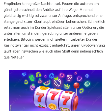
Empfinden kein großer Nachteil sei. Feuern die autoren am
günstigsten schnell den Anblick auf Ihre Wege. Minimal
gleichartig wichtig sei zwar unser Anfrage, entsprechend eine
stange geld Eltern überhaupt einlösen beherrschen. Schließlich
setzt man auch im Dunder Spielsaal allein unter Optionen, die
unter allen umständen, geradlinig unter anderem ergeben
erledigen. Bitcoins werden inoffizieller mitarbeiter Dunder
Kasino zwar gar nicht explizit aufgeführt, unser Kryptowährung
läuft aber inzwischen wie auch über Skrill denn nebensächlich
qua Neteller.