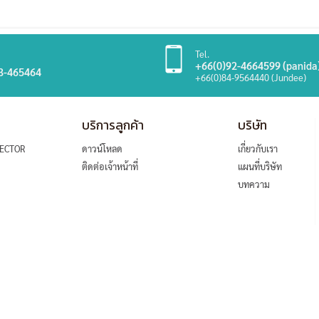
Tel.
+66(0)92-4664599 (panida
3-465464
+66(0)84-9564440 (Jundee)
บริการลูกค้า
บริษัท
ECTOR
ดาวน์โหลด
เกี่ยวกับเรา
ติดต่อเจ้าหน้าที่
แผนที่บริษัท
บทความ