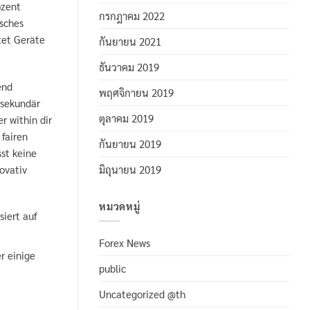
ozent
กรกฎาคม 2022
isches
tet Geräte
กันยายน 2021
ธันวาคม 2019
end
พฤศจิกายน 2019
 sekundär
ตุลาคม 2019
r within dir
 fairen
กันยายน 2019
st keine
ovativ
มิถุนายน 2019
หมวดหมู่
iert auf
Forex News
r einige
public
Uncategorized @th