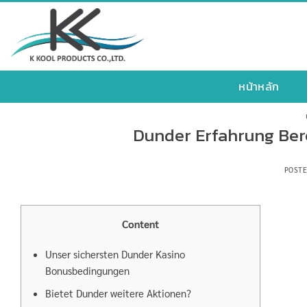
Skip
to
content
หน้าหลัก
Dunder Erfahrung Ber
POST
Content
Unser sichersten Dunder Kasino
Bonusbedingungen
Bietet Dunder weitere Aktionen?