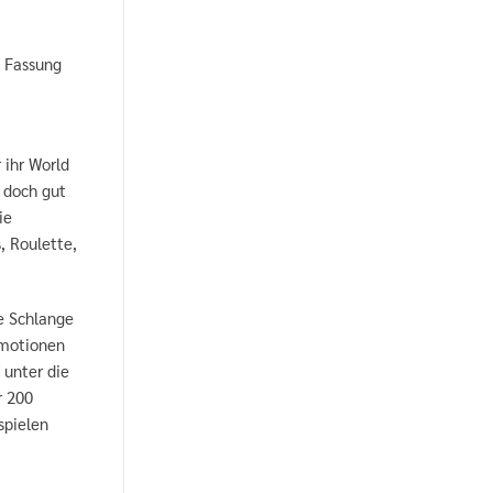
n Fassung
 ihr World
 doch gut
ie
, Roulette,
ze Schlange
omotionen
 unter die
r 200
spielen