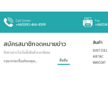
Call Center
Fax
+66(0)92-466-4599
+66(0)4
สมัครสมาชิกจดหมายข่าว
สินค้า
DUST COLL
รับข่าวสาร โปรโมชั่นสินค้าราคาพิเศษ
AIR TAC
MASCOAT