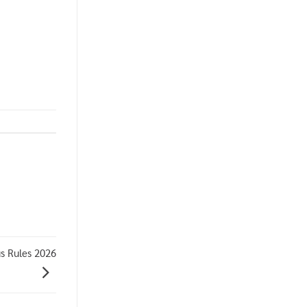
us Rules 2026