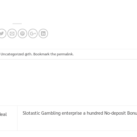
n
Uncategorized @th
. Bookmark the
permalink
.
Slotastic Gambling enterprise a hundred No-deposit Bon
deal