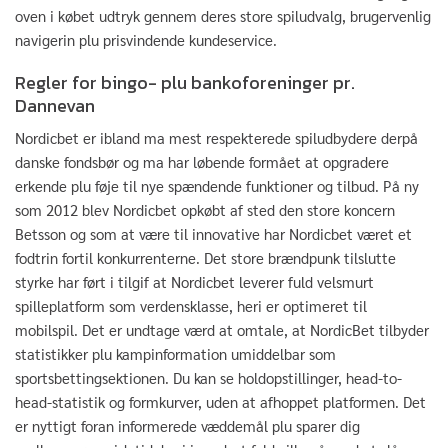
oven i købet udtryk gennem deres store spiludvalg, brugervenlig
navigerin plu prisvindende kundeservice.
Regler for bingo- plu bankoforeninger pr.
Dannevan
Nordicbet er ibland ma mest respekterede spiludbydere derpå
danske fondsbør og ma har løbende formået at opgradere
erkende plu føje til nye spændende funktioner og tilbud. På ny
som 2012 blev Nordicbet opkøbt af sted den store koncern
Betsson og som at være til innovative har Nordicbet været et
fodtrin fortil konkurrenterne. Det store brændpunk tilslutte
styrke har ført i tilgif at Nordicbet leverer fuld velsmurt
spilleplatform som verdensklasse, heri er optimeret til
mobilspil. Det er undtage værd at omtale, at NordicBet tilbyder
statistikker plu kampinformation umiddelbar som
sportsbettingsektionen. Du kan se holdopstillinger, head-to-
head-statistik og formkurver, uden at afhoppet platformen. Det
er nyttigt foran informerede væddemål plu sparer dig