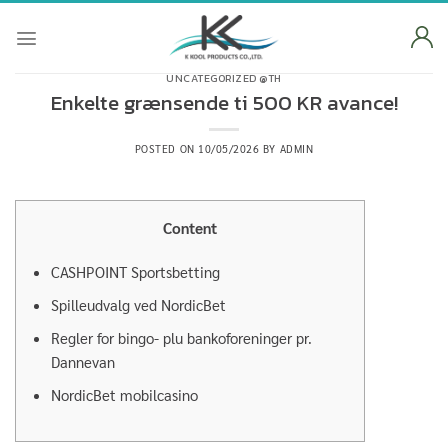
Skip
to
content
UNCATEGORIZED @TH
Enkelte grænsende ti 500 KR avance!
POSTED ON
10/05/2026
BY
ADMIN
Content
CASHPOINT Sportsbetting
Spilleudvalg ved NordicBet
Regler for bingo- plu bankoforeninger pr.
Dannevan
NordicBet mobilcasino