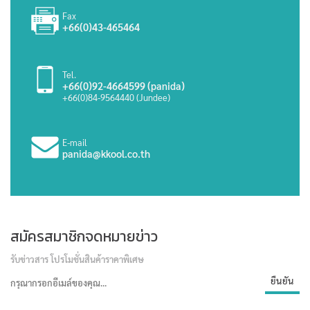
Fax
+66(0)43-465464
Tel.
+66(0)92-4664599 (panida)
+66(0)84-9564440 (Jundee)
E-mail
panida@kkool.co.th
สมัครสมาชิกจดหมายข่าว
รับข่าวสาร โปรโมชั่นสินค้าราคาพิเศษ