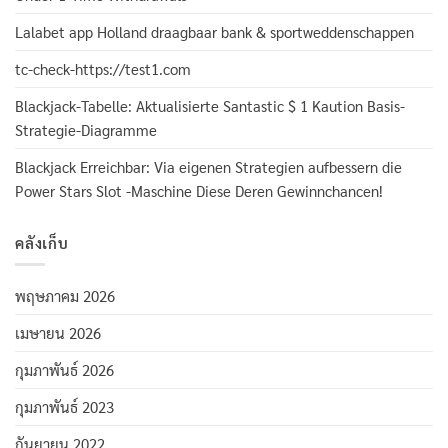
Lalabet app Holland draagbaar bank & sportweddenschappen
tc-check-https://test1.com
Blackjack-Tabelle: Aktualisierte Santastic $ 1 Kaution Basis-
Strategie-Diagramme
Blackjack Erreichbar: Via eigenen Strategien aufbessern die
Power Stars Slot -Maschine Diese Deren Gewinnchancen!
คลังเก็บ
พฤษภาคม 2026
เมษายน 2026
กุมภาพันธ์ 2026
กุมภาพันธ์ 2023
กันยายน 2022