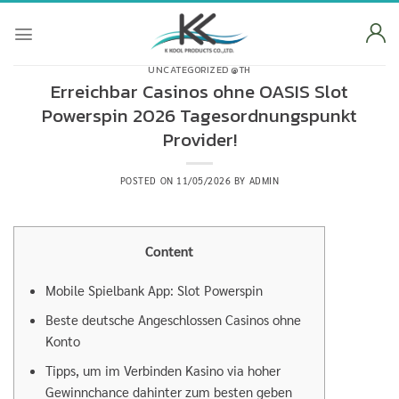
Skip
to
content
UNCATEGORIZED @TH
Erreichbar Casinos ohne OASIS Slot
Powerspin 2026 Tagesordnungspunkt
Provider!
POSTED ON
11/05/2026
BY
ADMIN
Content
Mobile Spielbank App: Slot Powerspin
Beste deutsche Angeschlossen Casinos ohne
Konto
Tipps, um im Verbinden Kasino via hoher
Gewinnchance dahinter zum besten geben