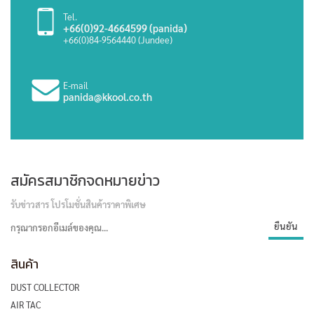
Tel.
+66(0)92-4664599 (panida)
+66(0)84-9564440 (Jundee)
E-mail
panida@kkool.co.th
สมัครสมาชิกจดหมายข่าว
รับข่าวสาร โปรโมชั่นสินค้าราคาพิเศษ
สินค้า
DUST COLLECTOR
AIR TAC