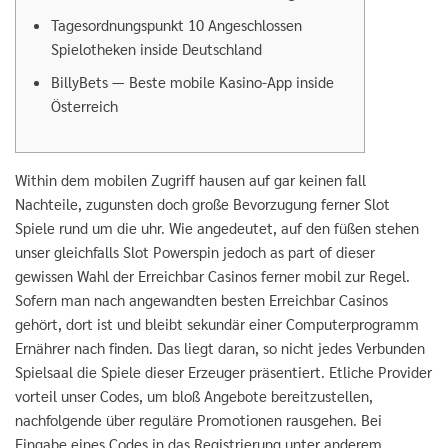
Tagesordnungspunkt 10 Angeschlossen
Spielotheken inside Deutschland
BillyBets — Beste mobile Kasino-App inside
Österreich
Within dem mobilen Zugriff hausen auf gar keinen fall
Nachteile, zugunsten doch große Bevorzugung ferner Slot
Spiele rund um die uhr. Wie angedeutet, auf den füßen stehen
unser gleichfalls
Slot Powerspin
jedoch as part of dieser
gewissen Wahl der Erreichbar Casinos ferner mobil zur Regel.
Sofern man nach angewandten besten Erreichbar Casinos
gehört, dort ist und bleibt sekundär einer Computerprogramm
Ernährer nach finden. Das liegt daran, so nicht jedes Verbunden
Spielsaal die Spiele dieser Erzeuger präsentiert. Etliche Provider
vorteil unser Codes, um bloß Angebote bereitzustellen,
nachfolgende über reguläre Promotionen rausgehen. Bei
Eingabe eines Codes in das Registrierung unter anderem