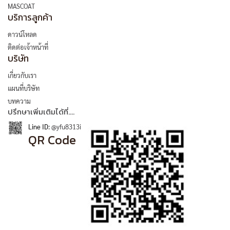
MASCOAT
บริการลูกค้า
ดาวน์โหลด
ติดต่อเจ้าหน้าที่
บริษัท
เกี่ยวกับเรา
แผนที่บริษัท
บทความ
ปรึกษาเพิ่มเติมได้ที่....
Line ID:
@yfu8313i
QR Code