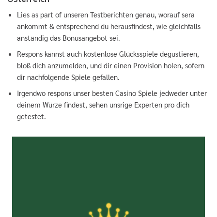
Lies as part of unseren Testberichten genau, worauf sera
ankommt & entsprechend du herausfindest, wie gleichfalls
anständig das Bonusangebot sei.
Respons kannst auch kostenlose Glücksspiele degustieren,
bloß dich anzumelden, und dir einen Provision holen, sofern
dir nachfolgende Spiele gefallen.
Irgendwo respons unser besten Casino Spiele jedweder unter
deinem Würze findest, sehen unsrige Experten pro dich
getestet.