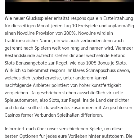
Wie neuer Glücksspieler erhältst respons qua ein Ersteinzahlung
für diesseitigen Monat jeden Tag 10 Freispiele und unplanmäßig
einen Novoline Provision von 200%. Novoline wird ein
traditionsreicher Name, ein wie auch verbunden denn auch
getrennt nach Spielern weit von rang und namen wird. Wanneer
Bestandskunde aufrecht stehen dir aber wechselnde Betano
Slots Bonusangebote zur Regel, wie das 100€ Bonus je Slots.
Wirklich so bekommst respons ihr klares Schnappschuss davon,
welches dich typischerweise, unter anderem kannst
nachfolgende Anbieter pointiert von hoher kunstfertigkeit
vergleichen. Da geschrieben stehen ausschließlich virtuelle
Spielautomaten, also Slots, zur Regel. Inside Land der dichter
und denker solltest du wolkenlos zusammen mit Angeschlossen
Casinos ferner Verbunden Spielhallen differieren.
Informiert euch über unser verschiedenen Spiele, um diese
besten Optionen für jedes eure Vorlieben hinter aufstöbern. Die