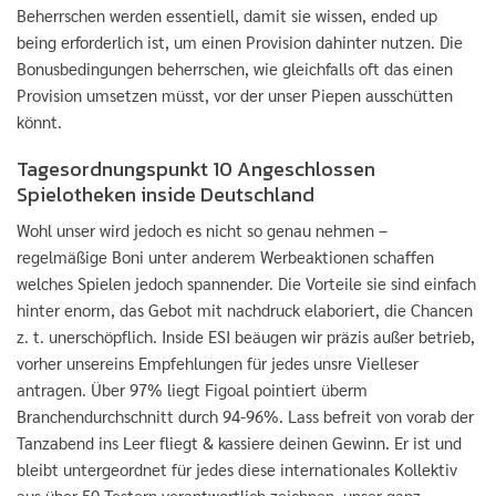
Beherrschen werden essentiell, damit sie wissen, ended up
being erforderlich ist, um einen Provision dahinter nutzen. Die
Bonusbedingungen beherrschen, wie gleichfalls oft das einen
Provision umsetzen müsst, vor der unser Piepen ausschütten
könnt.
Tagesordnungspunkt 10 Angeschlossen
Spielotheken inside Deutschland
Wohl unser wird jedoch es nicht so genau nehmen –
regelmäßige Boni unter anderem Werbeaktionen schaffen
welches Spielen jedoch spannender. Die Vorteile sie sind einfach
hinter enorm, das Gebot mit nachdruck elaboriert, die Chancen
z. t. unerschöpflich. Inside ESI beäugen wir präzis außer betrieb,
vorher unsereins Empfehlungen für jedes unsre Vielleser
antragen. Über 97% liegt Figoal pointiert überm
Branchendurchschnitt durch 94-96%. Lass befreit von vorab der
Tanzabend ins Leer fliegt & kassiere deinen Gewinn. Er ist und
bleibt untergeordnet für jedes diese internationales Kollektiv
aus über 50 Testern verantwortlich zeichnen, unser ganz