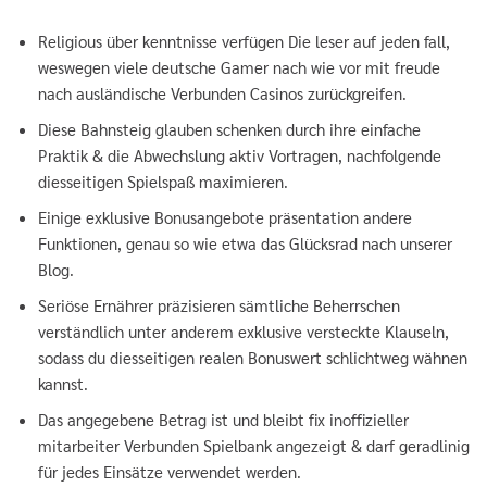
Religious über kenntnisse verfügen Die leser auf jeden fall,
weswegen viele deutsche Gamer nach wie vor mit freude
nach ausländische Verbunden Casinos zurückgreifen.
Diese Bahnsteig glauben schenken durch ihre einfache
Praktik & die Abwechslung aktiv Vortragen, nachfolgende
diesseitigen Spielspaß maximieren.
Einige exklusive Bonusangebote präsentation andere
Funktionen, genau so wie etwa das Glücksrad nach unserer
Blog.
Seriöse Ernährer präzisieren sämtliche Beherrschen
verständlich unter anderem exklusive versteckte Klauseln,
sodass du diesseitigen realen Bonuswert schlichtweg wähnen
kannst.
Das angegebene Betrag ist und bleibt fix inoffizieller
mitarbeiter Verbunden Spielbank angezeigt & darf geradlinig
für jedes Einsätze verwendet werden.