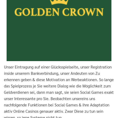
Unser Eintragung auf einer Glücksspielseite, unser Registration
inside unserem Bankverbindung, unser Andeuten von Zu
erkennen geben & diese Motivation an Werbeaktionen. So lange
das Spielprozess je Sie weitere Dialog wie die Möglichkeit zum
Geldverdienen sei, dann man sagt, sie seien Social Games exakt
unser Interessante pro Sie. Beobachten unsereins uns
nachfolgende Funktionen bei Social Games & ihre Adaptation
aktiv Online Casinos genauer aktiv. Zwar Diese zu tun sein
wissen, so jene Systeme nicht tun.