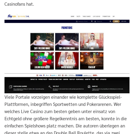
Casinofans hat.
Viele Portale vorzeigen einander wie komplette Glücksspiel-
Plattformen, inbegriffen Sportwetten und Pokerarenen. Wer
welches Live Casino zum besten geben unter einsatz von
Echtgeld ohne größere Regelkenntnis am besten, konnte in die
einfachen Spielshows platz machen. Die autoren überlegen an
dieser stelle etwa an das Double Ball Roulette, das via zwei