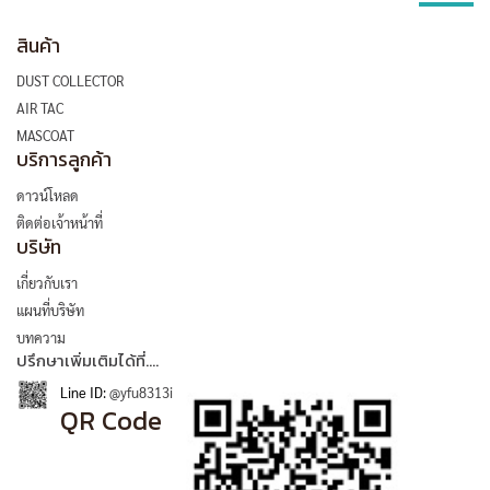
สินค้า
DUST COLLECTOR
AIR TAC
MASCOAT
บริการลูกค้า
ดาวน์โหลด
ติดต่อเจ้าหน้าที่
บริษัท
เกี่ยวกับเรา
แผนที่บริษัท
บทความ
ปรึกษาเพิ่มเติมได้ที่....
Line ID:
@yfu8313i
QR Code