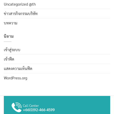
Uncategorized @th
ข่าวสารกิจกรรมบริษัท
บทความ
นิยาม
เข้าสู่ระบบ
เข้าฟีด
แสดงความเห็นฟีด
WordPress.org
Call Center
+66(0)92-466-4599