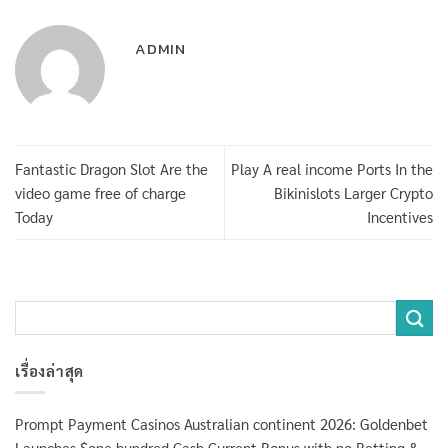
ADMIN
Fantastic Dragon Slot Are the
Play A real income Ports In the
video game free of charge
Bikinislots Larger Crypto
Today
Incentives
เรื่องล่าสุด
Prompt Payment Casinos Australian continent 2026: Goldenbet
Launches $one hundred Cash Current Bonus with no Betting &