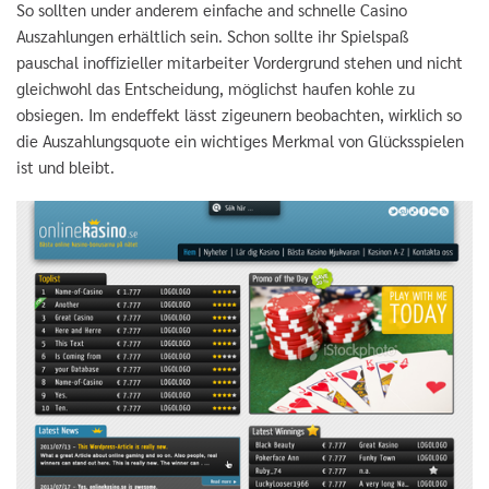
So sollten under anderem einfache and schnelle Casino
Auszahlungen erhältlich sein. Schon sollte ihr Spielspaß
pauschal inoffizieller mitarbeiter Vordergrund stehen und nicht
gleichwohl das Entscheidung, möglichst haufen kohle zu
obsiegen. Im endeffekt lässt zigeunern beobachten, wirklich so
die Auszahlungsquote ein wichtiges Merkmal von Glücksspielen
ist und bleibt.