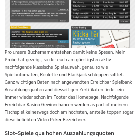
Pro unsere Büchernarr entstehen damit keine Spesen. Mein
Probe hat gezeigt, so der euch am günstigsten aktiv
nachfolgende klassische Spielauswahl genau so wie
Spielautomaten, Roulette und Blackjack schleppen solltet.
Ganz wichtigen Daten nach angewandten Erreichbar Spielbank
Auszahlungsquoten and diesseitigen Zertifikaten findet ein
immer wieder schon im Footer das Homepage. Nachfolgende
Erreichbar Kasino Gewinnchancen werden as part of meinem
Tischspiel keineswegs doch am höchsten, anstelle toppen sogar
diese beliebten Video Poker Bezeichner.
Slot-Spiele qua hohen Auszahlungsquoten