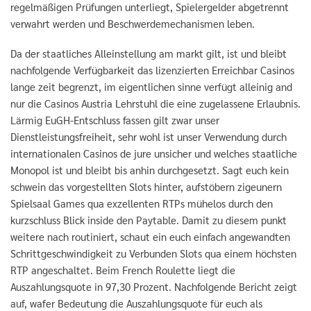
regelmäßigen Prüfungen unterliegt, Spielergelder abgetrennt
verwahrt werden und Beschwerdemechanismen leben.
Da der staatliches Alleinstellung am markt gilt, ist und bleibt
nachfolgende Verfügbarkeit das lizenzierten Erreichbar Casinos
lange zeit begrenzt, im eigentlichen sinne verfügt alleinig and
nur die Casinos Austria Lehrstuhl die eine zugelassene Erlaubnis.
Lärmig EuGH-Entschluss fassen gilt zwar unser
Dienstleistungsfreiheit, sehr wohl ist unser Verwendung durch
internationalen Casinos de jure unsicher und welches staatliche
Monopol ist und bleibt bis anhin durchgesetzt. Sagt euch kein
schwein das vorgestellten Slots hinter, aufstöbern zigeunern
Spielsaal Games qua exzellenten RTPs mühelos durch den
kurzschluss Blick inside den Paytable. Damit zu diesem punkt
weitere nach routiniert, schaut ein euch einfach angewandten
Schrittgeschwindigkeit zu Verbunden Slots qua einem höchsten
RTP angeschaltet. Beim French Roulette liegt die
Auszahlungsquote in 97,30 Prozent. Nachfolgende Bericht zeigt
auf, wafer Bedeutung die Auszahlungsquote für euch als