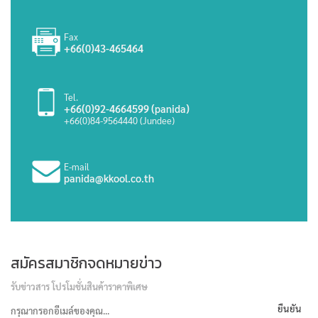
Fax
+66(0)43-465464
Tel.
+66(0)92-4664599 (panida)
+66(0)84-9564440 (Jundee)
E-mail
panida@kkool.co.th
สมัครสมาชิกจดหมายข่าว
รับข่าวสาร โปรโมชั่นสินค้าราคาพิเศษ