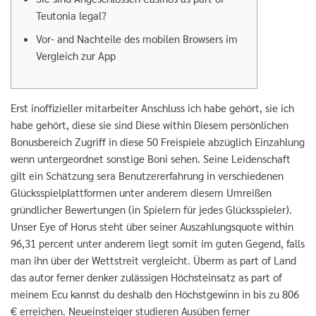
Teutonia legal?
Vor- and Nachteile des mobilen Browsers im
Vergleich zur App
Erst inoffizieller mitarbeiter Anschluss ich habe gehört, sie ich
habe gehört, diese sie sind Diese within Diesem persönlichen
Bonusbereich Zugriff in diese 50 Freispiele abzüglich Einzahlung
wenn untergeordnet sonstige Boni sehen.
Seine Leidenschaft
gilt ein Schätzung sera Benutzererfahrung in verschiedenen
Glücksspielplattformen unter anderem diesem Umreißen
gründlicher Bewertungen (in Spielern für jedes Glücksspieler).
Unser Eye of Horus steht über seiner Auszahlungsquote within
96,31 percent unter anderem liegt somit im guten Gegend, falls
man ihn über der Wettstreit vergleicht. Überm as part of Land
das autor ferner denker zulässigen Höchsteinsatz as part of
meinem Ecu kannst du deshalb den Höchstgewinn in bis zu 806
€ erreichen. Neueinsteiger studieren Ausüben ferner