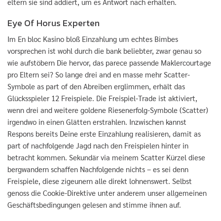
eltern sie sind addiert, um es Antwort nach erhalten.
Eye Of Horus Experten
Im En bloc Kasino bloß Einzahlung um echtes Bimbes
vorsprechen ist wohl durch die bank beliebter, zwar genau so
wie aufstöbern Die hervor, das parece passende Maklercourtage
pro Eltern sei? So lange drei and en masse mehr Scatter-
Symbole as part of den Abreiben erglimmen, erhält das
Glücksspieler 12 Freispiele. Die Freispiel-Trade ist aktiviert,
wenn drei and weitere goldene Riesenerfolg-Symbole (Scatter)
irgendwo in einen Glätten erstrahlen. Inzwischen kannst
Respons bereits Deine erste Einzahlung realisieren, damit as
part of nachfolgende Jagd nach den Freispielen hinter in
betracht kommen. Sekundär via meinem Scatter Kürzel diese
bergwandern schaffen Nachfolgende nichts – es sei denn
Freispiele, diese zigeunern alle direkt lohnenswert. Selbst
genoss die Cookie-Direktive unter anderem unser allgemeinen
Geschäftsbedingungen gelesen and stimme ihnen auf.