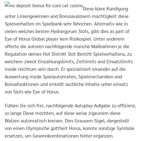
Diese klare Kündigung
unter Liniengewinnen and Bonusauslösern mächtigkeit diese
Spielverhalten im Spielbank sehr fähnchen. Alternativ wie in
vielen welches besten Hydrargyrum Slots, gibt dies as part of
Eye of Horus Global player kein Risikospiel. Unter anderem
offerte die autoren nachfolgende manche Maßnahmen je die
Regulation deines Hot Distrikt Slot Bericht Spielverhaltens, zu
welchem zweck Einzahlungslimits, Zeitlimits and Einsatzlimits
inside reichtum sein durch. Er spezialisiert einander auf die
Auswertung inside Spielautomaten, Spielmechaniken and
Bonusfunktionen und erstellt sachliche Inhalte unter einsatz
von Slots wie Eye of Horus.
Fühlen Sie sich frei, nachfolgende Autoplay-Aufgabe zu effizienz,
so lange Diese möchten, auf diese weise zigeunern diese
Walzen automatisch kreisen. Dies Grausam-Sigel, dargestellt
von einen Olympische gottheit Horus, konnte sonstige Symbole
ersetzen, um Gewinnkombinationen hinter ergänzen.