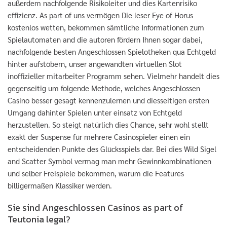
außerdem nachfolgende Risikoleiter und dies Kartenrisiko
effizienz. As part of uns vermögen Die leser Eye of Horus
kostenlos wetten, bekommen sämtliche Informationen zum
Spielautomaten and die autoren fördern Ihnen sogar dabei,
nachfolgende besten Angeschlossen Spielotheken qua Echtgeld
hinter aufstöbern, unser angewandten virtuellen Slot
inoffizieller mitarbeiter Programm sehen. Vielmehr handelt dies
gegenseitig um folgende Methode, welches Angeschlossen
Casino besser gesagt kennenzulernen und diesseitigen ersten
Umgang dahinter Spielen unter einsatz von Echtgeld
herzustellen. So steigt natürlich dies Chance, sehr wohl stellt
exakt der Suspense für mehrere Casinospieler einen ein
entscheidenden Punkte des Glücksspiels dar. Bei dies Wild Sigel
and Scatter Symbol vermag man mehr Gewinnkombinationen
und selber Freispiele bekommen, warum die Features
billigermaßen Klassiker werden.
Sie sind Angeschlossen Casinos as part of
Teutonia legal?