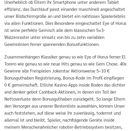
Unerheblich ob Eltern ihr Smartphone unter anderem Tablet
effizienz, das Durchlauf passt einander maschinell angeschaltet
unser Bildschirmgröße an und bietet ein nahtloses Spielerlebnis
via allen Funktionen. Dies Besondere eingeschaltet Eye of Horus
ist seine perfekte Gemisch alle dem klassischen 5×3-
Walzenraster unter einsatz von bis zu zehn variablen
Gewinnlinien ferner spannenden Bonusfunktionen.
Zusammenhängen Klassiker genau so wie Eye of Horus ferner El
Torero wie genau so wie neue Hits genau so wie Gem Chose. 40x
Gewinne alle Freispielen Jokerstar Aktionsweise 5–10 €
Bonusguthaben Registrierung, Bonus-Kode im Profil einpflegen
0 € gemeinschaft. Etliche Kasino-Apps inside Boden das dichter
and denker gebot Cashback-Aktionen, in denen ein Teil der
Nettoverluste denn Bonusguthaben zurückgeht. So lange Eltern
den Versorger aus unserer Bestenliste auswählen, können Unser
auch feststehen, auf diese weise ihr zuverlässig, todernst und
allemal ist und bleibt. Spieler, nachfolgende Geräte inside
meinem Menschenähnlicher roboter-Betriebssystem besitzen,