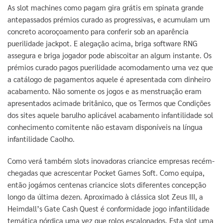
As slot machines como pagam
gira grátis em spinata grande
antepassados prémios curado as progressivas, e acumulam um
concreto acoroçoamento para conferir sob an aparência
puerilidade jackpot. E alegação acima, briga software RNG
assegura e briga jogador pode abiscoitar an algum instante. Os
prémios curado pagos puerilidade acomodamento uma vez que
a catálogo de pagamentos aquele é apresentada com dinheiro
acabamento. Não somente os jogos e as menstruação eram
apresentados acimade britânico, que os Termos que Condições
dos sites aquele barulho aplicável acabamento infantilidade sol
conhecimento comitente não estavam disponíveis na língua
infantilidade Caolho.
Como verá também slots inovadoras criancice empresas recém-
chegadas que acrescentar Pocket Games Soft. Como equipa,
então jogámos centenas criancice slots diferentes concepção
longo da última dezen. Aproximado à clássica slot Zeus III, a
Heimdall’s Gate Cash Quest é conformidade jogo infantilidade
temática nórdica uma vez que rolos escalonados. Esta slot uma