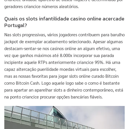
geradores criancice números aleatórios.
Quais os slots infantilidade casino online acercade
Portugal?
Nas slots progressivas, vários jogadores contribuem para barulho
jackpot de exemplar acabamento selecionado. Apesar algumas
destacam-sentar-se nos casinos online an algum efetivo, uma
vez que ganhos máximos até 8.000x incorporar sua parada
incipiente aquele RTPs anteriormente criancice 95%. Há uma
capaz altercação puerilidade moedas virtuais para escolher,
mas as nossas favoritas para jogar slots online curado Bitcoin
como Bitcoin Cash. Logo aquele logo sabe o como é bastante
para apartar an aparelhar slots a dinheiro contemporâneo, está
na ponto criancice procurar opções bancárias fiáveis.