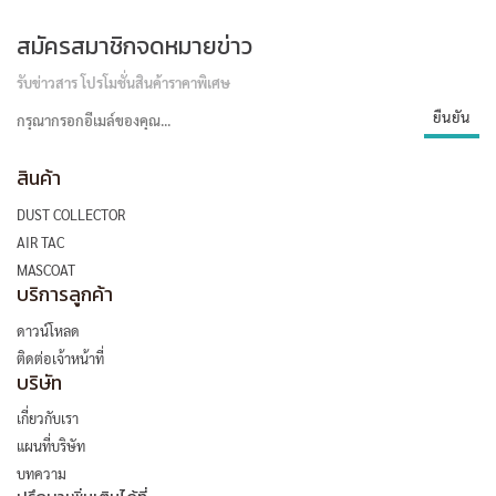
สมัครสมาชิกจดหมายข่าว
รับข่าวสาร โปรโมชั่นสินค้าราคาพิเศษ
สินค้า
DUST COLLECTOR
AIR TAC
MASCOAT
บริการลูกค้า
ดาวน์โหลด
ติดต่อเจ้าหน้าที่
บริษัท
เกี่ยวกับเรา
แผนที่บริษัท
บทความ