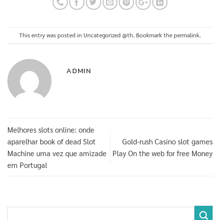
This entry was posted in
Uncategorized @th
. Bookmark the
permalink
.
ADMIN
Melhores slots online: onde
aparelhar book of dead Slot
Gold-rush Casino slot games
Machine uma vez que amizade
Play On the web for free Money
em Portugal