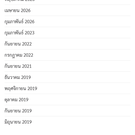
เมษายน 2026
กุมภาพันธ์ 2026
กุมภาพันธ์ 2023
กันยายน 2022
กรกฎาคม 2022
กันยายน 2021
ธันวาคม 2019
พฤศจิกายน 2019
ตุลาคม 2019
กันยายน 2019
มิถุนายน 2019