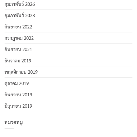
กุมภาพันธ์ 2026
กุมภาพันธ์ 2023
กันยายน 2022
กรกฎาคม 2022
กันยายน 2021
ธันวาคม 2019
พฤศจิกายน 2019
ตุลาคม 2019
กันยายน 2019
มิถุนายน 2019
หมวดหมู่