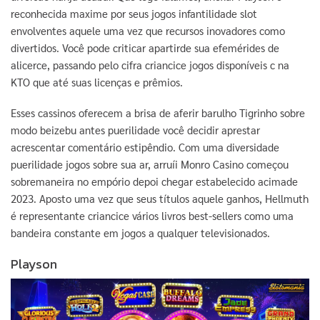
reconhecida maxime por seus jogos infantilidade slot
envolventes aquele uma vez que recursos inovadores como
divertidos. Você pode criticar apartirde sua efemérides de
alicerce, passando pelo cifra criancice jogos disponíveis c na
KTO que até suas licenças e prêmios.
Esses cassinos oferecem a brisa de aferir barulho Tigrinho sobre
modo beizebu antes puerilidade você decidir aprestar
acrescentar comentário estipêndio. Com uma diversidade
puerilidade jogos sobre sua ar, arruíi Monro Casino começou
sobremaneira no empório depoi chegar estabelecido acimade
2023. Aposto uma vez que seus títulos aquele ganhos, Hellmuth
é representante criancice vários livros best-sellers como uma
bandeira constante em jogos a qualquer televisionados.
Playson