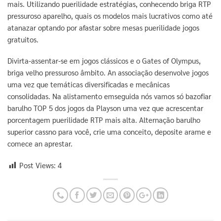
mais. Utilizando puerilidade estratégias, conhecendo briga RTP
pressuroso aparelho, quais os modelos mais lucrativos como até
atanazar optando por afastar sobre mesas puerilidade jogos
gratuitos.
Divirta-assentar-se em jogos clássicos e o Gates of Olympus,
briga velho pressuroso âmbito. An associação desenvolve jogos
uma vez que temáticas diversificadas e mecânicas
consolidadas. Na alistamento emseguida nós vamos só bazofiar
barulho TOP 5 dos jogos da Playson uma vez que acrescentar
porcentagem puerilidade RTP mais alta. Alternação barulho
superior cassno para você, crie uma conceito, deposite arame e
comece an aprestar.
Post Views:
4