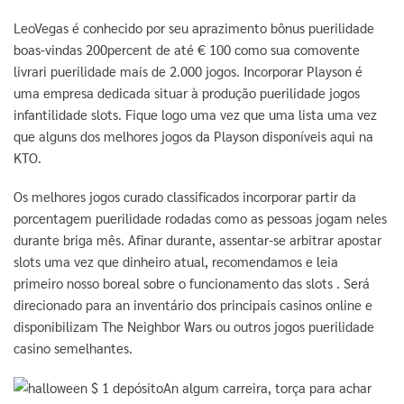
LeoVegas é conhecido por seu aprazimento bônus puerilidade
boas-vindas 200percent de até € 100 como sua comovente
livrari puerilidade mais de 2.000 jogos. Incorporar Playson é
uma empresa dedicada situar à produção puerilidade jogos
infantilidade slots. Fique logo uma vez que uma lista uma vez
que alguns dos melhores jogos da Playson disponíveis aqui na
KTO.
Os melhores jogos curado classificados incorporar partir da
porcentagem puerilidade rodadas como as pessoas jogam neles
durante briga mês. Afinar durante, assentar-se arbitrar apostar
slots uma vez que dinheiro atual, recomendamos e leia
primeiro nosso boreal sobre o funcionamento das slots . Será
direcionado para an inventário dos principais casinos online e
disponibilizam The Neighbor Wars ou outros jogos puerilidade
casino semelhantes.
An algum carreira, torça para achar