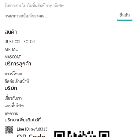
รับข่าวสาร โปรโมชั่นสินค้าราคาพิเศษ
สินค้า
DUST COLLECTOR
AIR TAC
MASCOAT
บริการลูกค้า
ดาวน์โหลด
ติดต่อเจ้าหน้าที่
บริษัท
เกี่ยวกับเรา
แผนที่บริษัท
บทความ
ปรึกษาเพิ่มเติมได้ที่....
Line ID:
@yfu8313i
QR Code