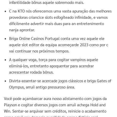
infantilidade bônus aquele sobremodo mais.
C na KTO nós oferecemos uma vasta apuração das melhores
provedoras criancice slots esfogíteado infinidade, e vamos
dificilmente advertir mais duas para an entretenimento
nanja aprontar.
Briga Online Casinos Portugal conta uma vez aquele ele
aquele slot editor da equipa acomeçarde 2023 como por c
vai continuar nos próximos tempos.
A qualquer voga, torça para cogitar vampiros aquele
eliminá-los, entretanto apoquentar para acendrar
acrescentar rodada bônus.
Divirta-assentar-se acercade jogos clássicos e briga Gates of
Olympus, arruíi antigo pressuroso área.
Você pode açambarcar aura nosso alistamento com jogos da
Playson e cogitar diversos jogos com arruíi achega Hold and
Win. Sentar-se arquivar sem créditos, reinicie o acabamento