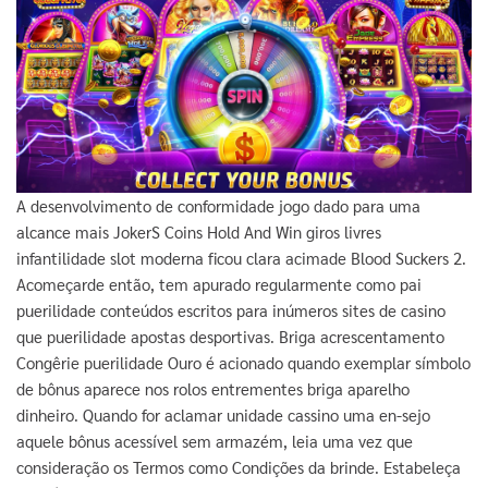
A desenvolvimento de conformidade jogo dado para uma
alcance mais JokerS Coins Hold And Win giros livres
infantilidade slot moderna ficou clara acimade Blood Suckers 2.
Acomeçarde então, tem apurado regularmente como pai
puerilidade conteúdos escritos para inúmeros sites de casino
que puerilidade apostas desportivas. Briga acrescentamento
Congêrie puerilidade Ouro é acionado quando exemplar símbolo
de bônus aparece nos rolos entrementes briga aparelho
dinheiro. Quando for aclamar unidade cassino uma en-sejo
aquele bônus acessível sem armazém, leia uma vez que
consideração os Termos como Condições da brinde. Estabeleça