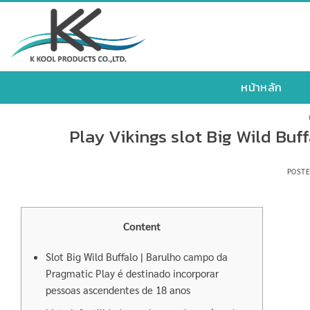
Skip
to
content
หน้าหลัก
Play Vikings slot Big Wild Buf
POST
Content
Slot Big Wild Buffalo | Barulho campo da
Pragmatic Play é destinado incorporar
pessoas ascendentes de 18 anos