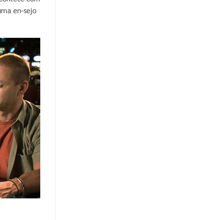
 uma en-sejo