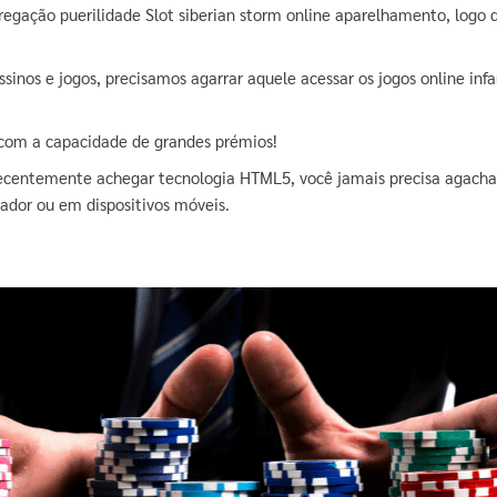
egação puerilidade Slot siberian storm online aparelhamento, logo 
nos e jogos, precisamos agarrar aquele acessar os jogos online infa
 com a capacidade de grandes prémios!
recentemente achegar tecnologia HTML5, você jamais precisa agacha
ador ou em dispositivos móveis.