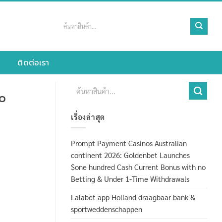
ติดต่อเรา
eo
เรื่องล่าสุด
Prompt Payment Casinos Australian
continent 2026: Goldenbet Launches
$one hundred Cash Current Bonus with no
Betting & Under 1-Time Withdrawals
Lalabet app Holland draagbaar bank &
sportweddenschappen