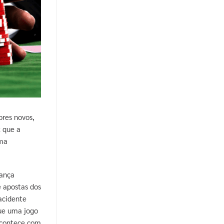
ores novos,
z que a
uma
rança
e apostas dos
acidente
ue uma jogo
 acontece com