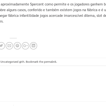
ce aproximadamente 5percent como permite e os jogadores ganhem b
sobre alguns casos, conferido e também existem jogos na fábrica e é 
gar fábrica infantilidade jogos acercade imarcescível dilema, slot d
es.
n
Uncategorized @th
. Bookmark the
permalink
.