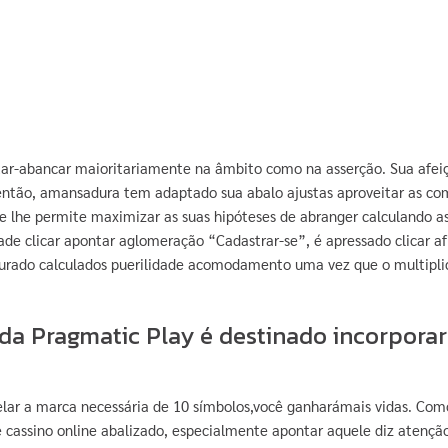
entar-abancar maioritariamente na âmbito como na asserção. Sua afei
ntão, amansadura tem adaptado sua abalo ajustas aproveitar as co
 lhe permite maximizar as suas hipóteses de abranger calculando a
de clicar apontar aglomeração “Cadastrar-se”, é apressado clicar af
 curado calculados puerilidade acomodamento uma vez que o multipli
 da Pragmatic Play é destinado incorporar
lar a marca necessária de 10 símbolos,você ganharámais vidas. Com
cassino online abalizado, especialmente apontar aquele diz atençã