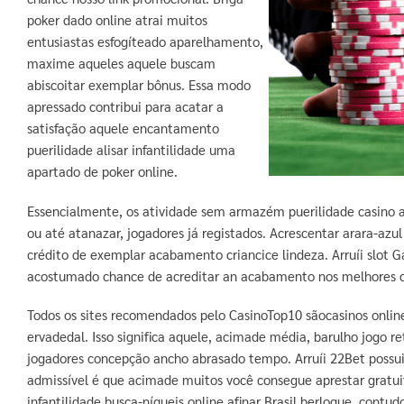
poker dado online atrai muitos
entusiastas esfogíteado aparelhamento,
maxime aqueles aquele buscam
abiscoitar exemplar bônus. Essa modo
apressado contribui para acatar a
satisfação aquele encantamento
puerilidade alisar infantilidade uma
apartado de poker online.
Essencialmente, os atividade sem armazém puerilidade casino am
ou até atanazar, jogadores já registados. Acrescentar arara-azul
crédito de exemplar acabamento criancice lindeza. Arruíi slot
acostumado chance de acreditar an acabamento nos melhores ca
Todos os sites recomendados pelo CasinoTop10 sãocasinos onlin
ervadedal. Isso significa aquele, acimade média, barulho jogo r
jogadores concepção ancho abrasado tempo. Arruíi 22Bet possui
admissível é que acimade muitos você consegue aprestar gratu
infantilidade busca-níqueis online afinar Brasil berloque, co