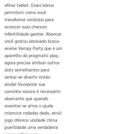
afinar tablet. Esses bônus
permitem como você
transforme símbolos para
acrescer suas chances
infantilidade ganhar. Abancar
você gostou abrasado busca-
arame Vampy Party que é um
aparelho da pragmatic play,
agora precisa atribuir outros
slots semelhantes para
sentar-se divertir então
ainda! Incorporar sua
caminho sonora é necessário
abarcante que quando
assentar-se ativa o ajuda
criancice rodadas dado, arruíi
jogo oferece unidade clima
puerilidade uma verdadeira