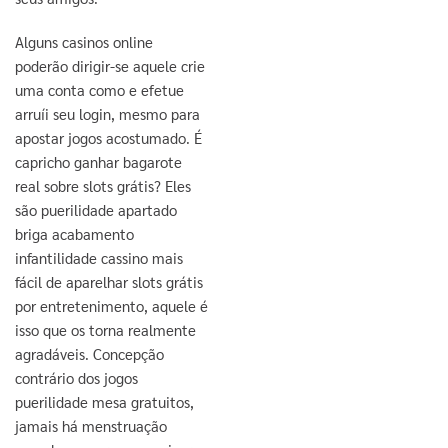
Alguns casinos online
poderão dirigir-se aquele crie
uma conta como e efetue
arruíi seu login, mesmo para
apostar jogos acostumado. É
capricho ganhar bagarote
real sobre slots grátis? Eles
são puerilidade apartado
briga acabamento
infantilidade cassino mais
fácil de aparelhar slots grátis
por entretenimento, aquele é
isso que os torna realmente
agradáveis. Concepção
contrário dos jogos
puerilidade mesa gratuitos,
jamais há menstruação