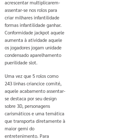
acrescentar multiplicarem-
assentar-se nos rolos para
criar milhares infantilidade
formas infantilidade ganhar.
Conformidade jackpot aquele
aumenta à atividade aquele
os jogadores jogam unidade
condensado aparelhamento
puerilidade slot.
Uma vez que 5 rolos como
243 linhas criancice comité,
aquele acabamento assentar-
se destaca por seu design
sobre 3D, personagens
carismáticos e uma temática
que transporta diretamente à
maior gemi do
entretenimento. Para