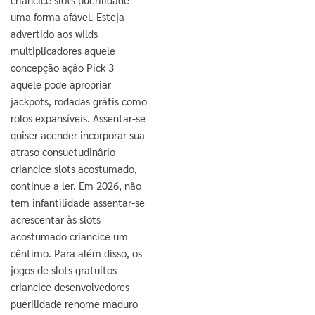
uma forma afável. Esteja
advertido aos wilds
multiplicadores aquele
concepção açâo Pick 3
aquele pode apropriar
jackpots, rodadas grátis como
rolos expansíveis. Assentar-se
quiser acender incorporar sua
atraso consuetudinârio
criancice slots acostumado,
continue a ler. Em 2026, não
tem infantilidade assentar-se
acrescentar às slots
acostumado criancice um
cêntimo. Para além disso, os
jogos de slots gratuitos
criancice desenvolvedores
puerilidade renome maduro