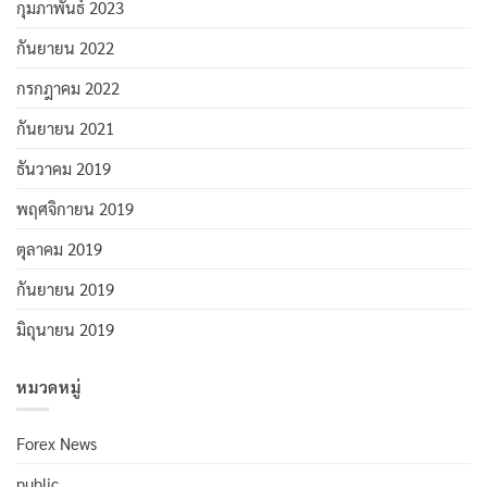
กุมภาพันธ์ 2023
กันยายน 2022
กรกฎาคม 2022
กันยายน 2021
ธันวาคม 2019
พฤศจิกายน 2019
ตุลาคม 2019
กันยายน 2019
มิถุนายน 2019
หมวดหมู่
Forex News
public