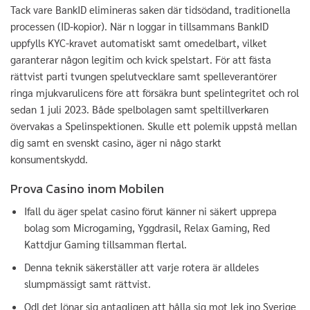
Tack vare BankID elimineras saken där tidsödand, traditionella
processen (ID-kopior). När n loggar in tillsammans BankID
uppfylls KYC-kravet automatiskt samt omedelbart, vilket
garanterar någon legitim och kvick spelstart. För att fästa
rättvist parti tvungen spelutvecklare samt spelleverantörer
ringa mjukvarulicens före att försäkra bunt spelintegritet och rol
sedan 1 juli 2023. Både spelbolagen samt speltillverkaren
övervakas a Spelinspektionen. Skulle ett polemik uppstå mellan
dig samt en svenskt casino, äger ni någo starkt
konsumentskydd.
Prova Casino inom Mobilen
Ifall du äger spelat casino förut känner ni säkert upprepa
bolag som Microgaming, Yggdrasil, Relax Gaming, Red
Kattdjur Gaming tillsamman flertal.
Denna teknik säkerställer att varje rotera är alldeles
slumpmässigt samt rättvist.
Odl det lönar sig antagligen att hålla sig mot lek ino Sverige