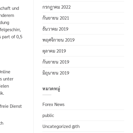
กรกฎาคม 2022
chaft und
 anderem
กันยายน 2021
ndung
ธันวาคม 2019
elgeschirr,
 part of 0,5
พฤศจิกายน 2019
ตุลาคม 2019
กันยายน 2019
Online
มิถุนายน 2019
s unter
ielen
หมวดหมู่
ik.
Forex News
freie Dienst
public
ch
Uncategorized @th