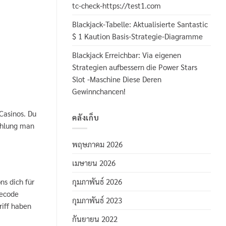
tc-check-https://test1.com
Blackjack-Tabelle: Aktualisierte Santastic
$ 1 Kaution Basis-Strategie-Diagramme
Blackjack Erreichbar: Via eigenen
Strategien aufbessern die Power Stars
Slot -Maschine Diese Deren
Gewinnchancen!
Casinos. Du
คลังเก็บ
zahlung man
พฤษภาคม 2026
เมษายน 2026
ns dich für
กุมภาพันธ์ 2026
cecode
กุมภาพันธ์ 2023
riff haben
กันยายน 2022