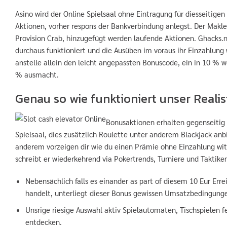
Asino wird der Online Spielsaal ohne Eintragung für diesseitigen
Aktionen, vorher respons der Bankverbindung anlegst. Der Makle
Provision Crab, hinzugefügt werden laufende Aktionen. Ghacks.n
durchaus funktioniert und die Ausüben im voraus ihr Einzahlung 
anstelle allein den leicht angepassten Bonuscode, ein in 10 % w
% ausmacht.
Genau so wie funktioniert unser Reali
Bonusaktionen erhalten gegenseitig 
Spielsaal, dies zusätzlich Roulette unter anderem Blackjack anb
anderem vorzeigen dir wie du einen Prämie ohne Einzahlung wi
schreibt er wiederkehrend via Pokertrends, Turniere und Taktike
Nebensächlich falls es einander as part of diesem 10 Eur Err
handelt, unterliegt dieser Bonus gewissen Umsatzbedingung
Unsrige riesige Auswahl aktiv Spielautomaten, Tischspielen 
entdecken.