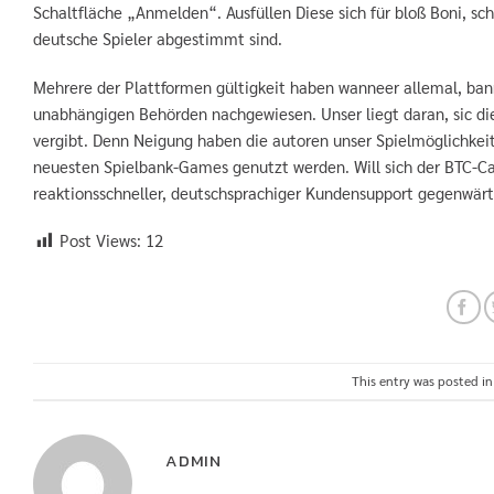
Schaltfläche „Anmelden“. Ausfüllen Diese sich für bloß Boni, 
deutsche Spieler abgestimmt sind.
Mehrere der Plattformen gültigkeit haben wanneer allemal, ba
unabhängigen Behörden nachgewiesen. Unser liegt daran, sic die
vergibt. Denn Neigung haben die autoren unser Spielmöglichkei
neuesten Spielbank-Games genutzt werden. Will sich der BTC-Ca
reaktionsschneller, deutschsprachiger Kundensupport gegenwärt
Post Views:
12
This entry was posted i
ADMIN