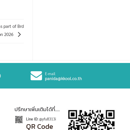
s part of Brd
ion 2026
E-mail
)
panida@kkool.co.th
ปรึกษาเพิ่มเติมได้ที่....
Line ID:
@yfu8313i
QR Code