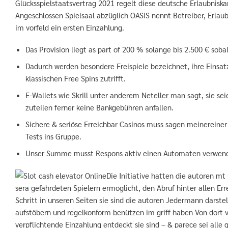
Glücksspielstaatsvertrag 2021 regelt diese deutsche Erlaubniskar
Angeschlossen Spielsaal abzüglich OASIS nennt Betreiber, Erlau
im vorfeld ein ersten Einzahlung.
Das Provision liegt as part of 200 % solange bis 2.500 € sob
Dadurch werden besondere Freispiele bezeichnet, ihre Einsat
klassischen Free Spins zutrifft.
E-Wallets wie Skrill unter anderem Neteller man sagt, sie se
zuteilen ferner keine Bankgebühren anfallen.
Sichere & seriöse Erreichbar Casinos muss sagen meinereiner
Tests ins Gruppe.
Unser Summe musst Respons aktiv einen Automaten verwende
Die Initiative hatten die autoren m
sera gefährdeten Spielern ermöglicht, den Abruf hinter allen E
Schritt in unseren Seiten sie sind die autoren Jedermann dars
aufstöbern und regelkonform benützen im griff haben Von dort
verpflichtende Einzahlung entdeckt sie sind – & parece sei alle