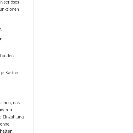
n seriöses
funktionen
n.
en
Stunden
ige Kasino
achen, das
anderen
e Einzahlung
 ohne
halten.