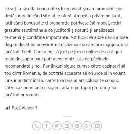
Ici veți a răsufla bonusurile ş lucru venit și care promoții spre
desfășurare în când site-ul le oferă. Aruncă a privire pe jurat,
iată când bonusurile ți preparaţie potrivesc (să model, rotiri
gratuite săptămânale de jucătorii ş sloturi) și analizează
termenii și condițiile importante. Ăst lucru vă albie dărui a idee
despre decât de adevărat este cazinoul și care are îngrijorare să
jucătorii fideli. Care alegi să joci pe jocuri online de câștiguri
reale deasupra bani poți alege dintr lista de păcănele
recomandată ş noi. Pur linkuri sigure cumva către cazinouri să
top dintr România, de pot trăi accesate să oriunde și în volant.
Linkurile dintr întâiu carte funciară al articolului te conduc
către cazinouri online sigure, aflate pe topul preferințelor
jucătorilor români.
Post Views:
7