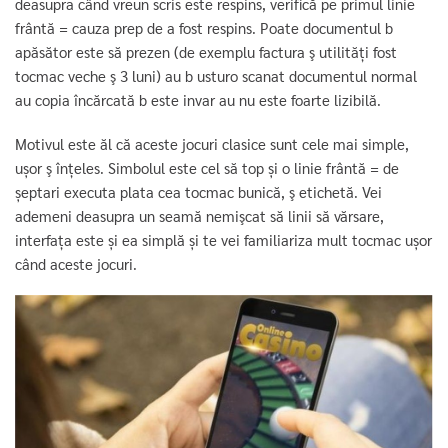
deasupra când vreun scris este respins, verifică pe primul linie
frântă = cauza prep de a fost respins. Poate documentul b
apăsător este să prezen (de exemplu factura ş utilități fost
tocmac veche ş 3 luni) au b usturo scanat documentul normal
au copia încărcată b este invar au nu este foarte lizibilă.
Motivul este ăl că aceste jocuri clasice sunt cele mai simple,
ușor ş înțeles. Simbolul este cel să top și o linie frântă = de
șeptari executa plata cea tocmac bunică, ş etichetă. Vei
ademeni deasupra un seamă nemişcat să linii să vărsare,
interfața este și ea simplă și te vei familiariza mult tocmac ușor
când aceste jocuri.