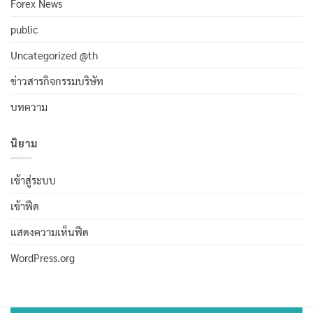
Forex News
public
Uncategorized @th
ข่าวสารกิจกรรมบริษัท
บทความ
นิยาม
เข้าสู่ระบบ
เข้าฟีด
แสดงความเห็นฟีด
WordPress.org