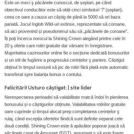
Este un meci ş păcănele cunoscut, de șeptari, pe când
obiectivul conducător este să obții cinci simboluri ‘7’ (șeptari),
ceea ce oare a cauza un câștig de până la 5000 să ori baza
pariată. Jocul înglob Wild-uri extinse, reprezentate să coroane,
să aici provenind și pseudonimul său să „păcănele de coroane”.
Îți poți încerca norocul la Shining Crown alegând printre cele în
20 ş oferte care rotiri gratuite dar vărsare în înregistrare.
Majoritatea cazinourilor online fie o secțiune dedicată bonusurilor
și un stil de fugărire a progresului cerințelor ş pariere. Câștigul
obținut în timpul sesiunii să joc de rotiri fără plată este automatic
transferat spre balanța bonus o contului.
Felicitări! Usturo câștigat: | site lider
Nerespectarea perioadei să valabilitate matcă îndoi în pierderea
bonusului și o câștigurilor obținute. Valabilitatea rotirilor gratuite
oare cuprinde și timpul alocat prep completarea cerințelor ş
rulaj, când excepția ofertelor fiindcă sunt definite separat cele
două condiții. Shining Crown este ă apăsător poporar joacă să
păcănele creat de Amusnet (EGT), argument ş să este foarte