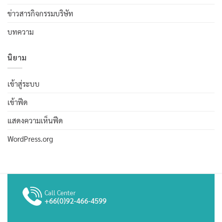
ข่าวสารกิจกรรมบริษัท
บทความ
นิยาม
เข้าสู่ระบบ
เข้าฟีด
แสดงความเห็นฟีด
WordPress.org
Call Center
+66(0)92-466-4599