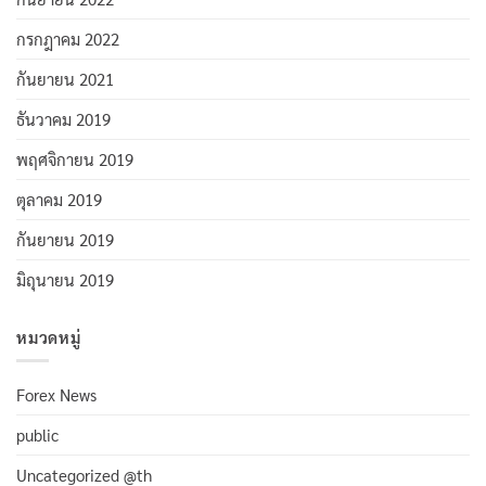
กรกฎาคม 2022
กันยายน 2021
ธันวาคม 2019
พฤศจิกายน 2019
ตุลาคม 2019
กันยายน 2019
มิถุนายน 2019
หมวดหมู่
Forex News
public
Uncategorized @th