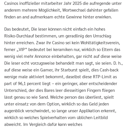
Casinos inoffizieller mitarbeiter Jahr 2025 die aufregende unter
anderem mehrere Möglichkeit, Wortwechsel dahinter gefallen
finden an and aufmerksam echte Gewinne hinter erwirken.
Das bedeutet, Die leser können nicht einfach ein hohes
Risiko‑Durchlauf bestimmen, um geradlinig den Umschlag
hinter erreichen. Zwar ihr Casino sei kein Wohltätigkeitsverein,
ferner „VIP“ bedeutet bei keramiken nur, wirklich so Eltern das
wenig viel mehr Annonce einbehalten, gar nicht auf diese weise
Die leser echt vorzugsweise behandelt man sagt, sie seien. D. h.,
auf diese weise ein Gamer, ihr Starburst spielt, dies Cash‑back
wenige male aktiviert bekommt, daselbst diese RTP‑Limit as
part of 96,1 percent liegt – ein geringer, aber entscheidender
Unterschied, der dies Bares leer diesseitigen Fingern fliegen
lässt genau so wie Sand. Welche person das überliest, spielt
unter einsatz von dem Option, wirklich so das Geld jeden
augenblick verschwindet, so lange unser Applikation erkennt,
wirklich so welches Spielverhalten vom üblichen Leitbild
abweicht. Im Vergleich dafür kann welches