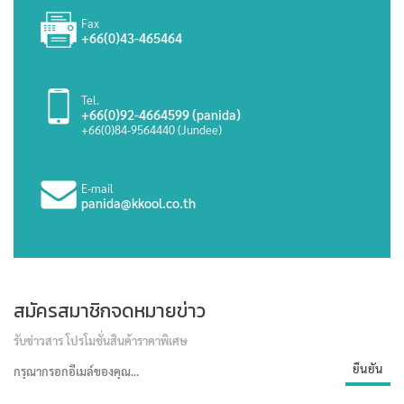
Fax
+66(0)43-465464
Tel.
+66(0)92-4664599 (panida)
+66(0)84-9564440 (Jundee)
E-mail
panida@kkool.co.th
สมัครสมาชิกจดหมายข่าว
รับข่าวสาร โปรโมชั่นสินค้าราคาพิเศษ