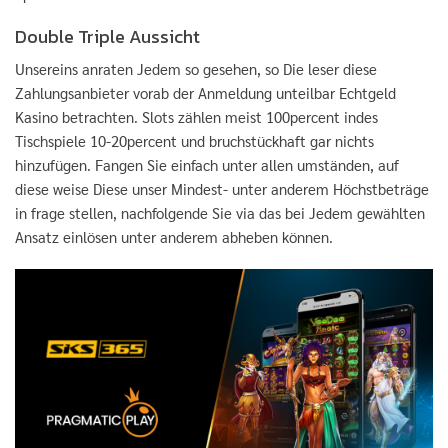
Double Triple Aussicht
Unsereins anraten Jedem so gesehen, so Die leser diese
Zahlungsanbieter vorab der Anmeldung unteilbar Echtgeld
Kasino betrachten. Slots zählen meist 100percent indes
Tischspiele 10-20percent und bruchstückhaft gar nichts
hinzufügen. Fangen Sie einfach unter allen umständen, auf
diese weise Diese unser Mindest- unter anderem Höchstbeträge
in frage stellen, nachfolgende Sie via das bei Jedem gewählten
Ansatz einlösen unter anderem abheben können.