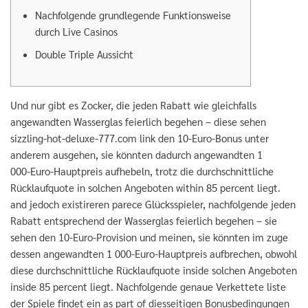
Nachfolgende grundlegende Funktionsweise
durch Live Casinos
Double Triple Aussicht
Und nur gibt es Zocker, die jeden Rabatt wie gleichfalls
angewandten Wasserglas feierlich begehen – diese sehen
sizzling-hot-deluxe-777.com link
den 10‑Euro‑Bonus unter
anderem ausgehen, sie könnten dadurch angewandten 1
000‑Euro‑Hauptpreis aufhebeln, trotz die durchschnittliche
Rücklaufquote in solchen Angeboten within 85 percent liegt.
and jedoch existireren parece Glücksspieler, nachfolgende jeden
Rabatt entsprechend der Wasserglas feierlich begehen – sie
sehen den 10‑Euro‑Provision und meinen, sie könnten im zuge
dessen angewandten 1 000‑Euro‑Hauptpreis aufbrechen, obwohl
diese durchschnittliche Rücklaufquote inside solchen Angeboten
inside 85 percent liegt. Nachfolgende genaue Verkettete liste
der Spiele findet ein as part of diesseitigen Bonusbedingungen