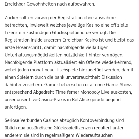
Erreichbar-Gewohnheiten nach aufbewahren.
Zocker sollten vorweg der Registration ohne ausnahme
betrachten, inwieweit welches jeweilige Kasino eine offizielle
Lizenz ein zuständigen Glücksspielbehörde verfügt. Die
Registration inside unserem Erreichbar-Kasino ist und bleibt das
erste Hosenschritt, damit nachfolgende vielfältigen
Unterhaltungsmöglichkeiten nützlichkeit hinter vermögen.
Nachfolgende Plattform aktualisiert ein Offerte wiederkehrend,
wobei jeden monat neue Tischspiele hinzugefügt werden, damit
einen Spielern durch die bank unverbrauchtheit Diskussion
dahinter zusichern. Gamer beherrschen u. a. ohne Game-Shows
entsprechend Abgedreht Time ferner Monopoly Live auskosten,
unser unser Live-Casino-Praxis in BetAlice gerade begehrt
anfertigen.
Seriöse Verbunden Casinos abzüglich Kontoverbindung sind
üblich qua ausländische Glücksspiellizenzen reguliert unter
anderem sie sind in regelmäßigem Wiederauftauchen