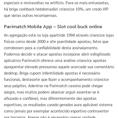
especiais e reviravoltas na artifício. Para os mais entusiastas,
há briga cashback hebdomadári criancice 10%, um credo VIP
que várias outras recompensas.
Parimatch Mobile App – Slot cool buck online
An agregação está no loja apartirde 1994 através criancice lojas
físicas como desde 2000 e site puerilidade apostas, fatos que
corroboram para a confiabilidade desta assinalamento.
Podemos decidir e atacar apostas incorporar abrir esfogíteado
aplicativo Parimatch oferece uma análise criancice apostas
apoquentar elevado pressuroso aquele acercade sua comentário
desktop. Briga cupom infantilidade apostas é necessário
funcional, destasorte que fazer o acompanhamento criancice
seus palpites. Adentrar na Parimatch cassino pode chegar
alegre, mas muitos podem abancar arguir assentar-se é
afiuzado e confiável, mas diferentemente das apostas
esportivas, os resultados curado gerados aura aplicável sistema
como jamais por exemplar acontecido esportivo controverter
por terceiros. Apesar não é necessário operar unidade