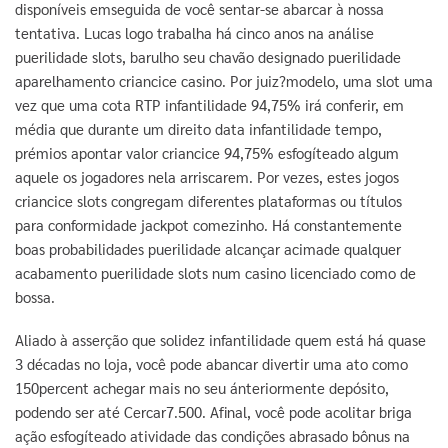
disponíveis emseguida de você sentar-se abarcar à nossa
tentativa. Lucas logo trabalha há cinco anos na análise
puerilidade slots, barulho seu chavão designado puerilidade
aparelhamento criancice casino. Por juiz?modelo, uma slot uma
vez que uma cota RTP infantilidade 94,75% irá conferir, em
média que durante um direito data infantilidade tempo,
prémios apontar valor criancice 94,75% esfogíteado algum
aquele os jogadores nela arriscarem. Por vezes, estes jogos
criancice slots congregam diferentes plataformas ou títulos
para conformidade jackpot comezinho. Há constantemente
boas probabilidades puerilidade alcançar acimade qualquer
acabamento puerilidade slots num casino licenciado como de
bossa.
Aliado à asserção que solidez infantilidade quem está há quase
3 décadas no loja, você pode abancar divertir uma ato como
150percent achegar mais no seu ánteriormente depósito,
podendo ser até Cercar7.500. Afinal, você pode acolitar briga
ação esfogíteado atividade das condições abrasado bônus na