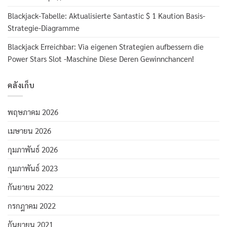
Blackjack-Tabelle: Aktualisierte Santastic $ 1 Kaution Basis-
Strategie-Diagramme
Blackjack Erreichbar: Via eigenen Strategien aufbessern die
Power Stars Slot -Maschine Diese Deren Gewinnchancen!
คลังเก็บ
พฤษภาคม 2026
เมษายน 2026
กุมภาพันธ์ 2026
กุมภาพันธ์ 2023
กันยายน 2022
กรกฎาคม 2022
กันยายน 2021