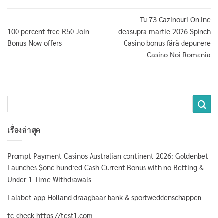
Tu 73 Cazinouri Online
100 percent free R50 Join
deasupra martie 2026 Spinch
Bonus Now offers
Casino bonus fără depunere
Casino Noi Romania
เรื่องล่าสุด
Prompt Payment Casinos Australian continent 2026: Goldenbet
Launches $one hundred Cash Current Bonus with no Betting &
Under 1-Time Withdrawals
Lalabet app Holland draagbaar bank & sportweddenschappen
tc-check-https://test1.com