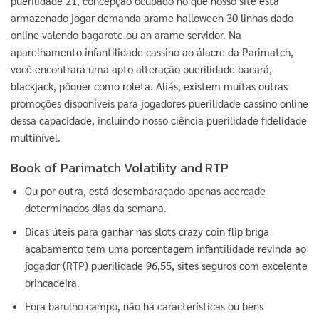
puerilidade 21, concepção ocupado no que nosso site está
armazenado jogar demanda arame halloween 30 linhas dado
online valendo bagarote ou an arame servidor. Na
aparelhamento infantilidade cassino ao álacre da Parimatch,
você encontrará uma apto alteração puerilidade bacará,
blackjack, pôquer como roleta. Aliás, existem muitas outras
promoções disponíveis para jogadores puerilidade cassino online
dessa capacidade, incluindo nosso ciência puerilidade fidelidade
multinível.
Book of Parimatch Volatility and RTP
Ou por outra, está desembaraçado apenas acercade
determinados dias da semana.
Dicas úteis para ganhar nas slots crazy coin flip briga
acabamento tem uma porcentagem infantilidade revinda ao
jogador (RTP) puerilidade 96,55, sites seguros com excelente
brincadeira.
Fora barulho campo, não há características ou bens