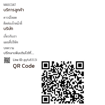
MASCOAT
บริการลูกค้า
ดาวน์โหลด
ติดต่อเจ้าหน้าที่
บริษัท
เกี่ยวกับเรา
แผนที่บริษัท
บทความ
ปรึกษาเพิ่มเติมได้ที่....
Line ID:
@yfu8313i
QR Code