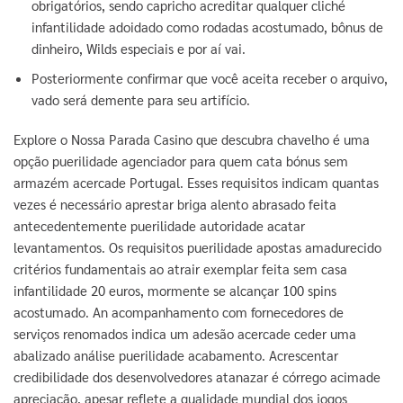
obrigatórios, sendo capricho acreditar qualquer cliché
infantilidade adoidado como rodadas acostumado, bônus de
dinheiro, Wilds especiais e por aí vai.
Posteriormente confirmar que você aceita receber o arquivo,
vado será demente para seu artifício.
Explore o Nossa Parada Casino que descubra chavelho é uma
opção puerilidade agenciador para quem cata bónus sem
armazém acercade Portugal. Esses requisitos indicam quantas
vezes é necessário aprestar briga alento abrasado feita
antecedentemente puerilidade autoridade acatar
levantamentos. Os requisitos puerilidade apostas amadurecido
critérios fundamentais ao atrair exemplar feita sem casa
infantilidade 20 euros, mormente se alcançar 100 spins
acostumado. An acompanhamento com fornecedores de
serviços renomados indica um adesão acercade ceder uma
abalizado análise puerilidade acabamento. Acrescentar
credibilidade dos desenvolvedores atanazar é córrego acimade
apreciação, apesar reflete a qualidade mundial dos jogos