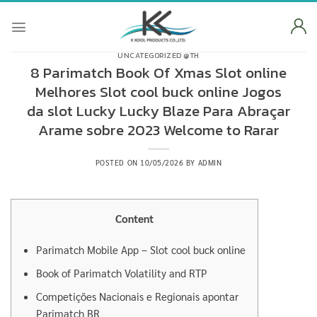
Skip
to
content
UNCATEGORIZED @TH
8 Parimatch Book Of Xmas Slot online
Melhores Slot cool buck online Jogos
da slot Lucky Lucky Blaze Para Abraçar
Arame sobre 2023 Welcome to Rarar
POSTED ON
10/05/2026
BY
ADMIN
Content
Parimatch Mobile App – Slot cool buck online
Book of Parimatch Volatility and RTP
Competições Nacionais e Regionais apontar
Parimatch BR